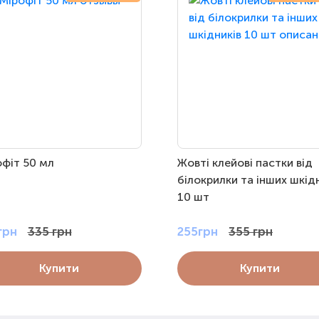
офіт 50 мл
Жовті клейові пастки від
білокрилки та інших шкід
10 шт
грн
335 грн
255грн
355 грн
Купити
Купити