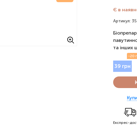
Є в наявн
Артикул: 3
Біопрепар
павутинно
та інших ш
-20 
39 грн
Купи
Експрес-дос