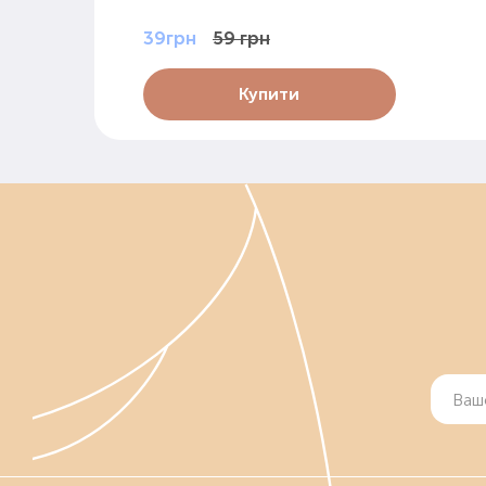
39грн
59 грн
Купити