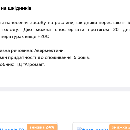
 на шкідників
ля нанесення засобу на рослини, шкідники перестають ї
 голоду. Дію можна спостерігати протягом 20 дні
пературах вище +20С.
ивна речовина: Авермектини.
мін придатності до споживання: 5 років.
обник: ТД "Агромаг".
знижка 24%
знижка 