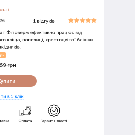
ості
526
|
1
відгуків
ат Фітоверм ефективно працює від
го кліща, попелиці, хрестоцвітої блішки
кідників.
грн
59 грн
Купити
ти в 1 клік
тавка
Оплата
Гарантія якості