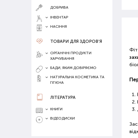
ДОБРИВА
ІНВЕНТАР
НАСІННЯ
ТОВАРИ ДЛЯ ЗДОРОВ‘Я
Фіт
ОРГАНІЧНІ ПРОДУКТИ
зах
ХАРЧУВАННЯ
біо
БАДИ, ЯКИМ ДОВІРЯЄМО
НАТУРАЛЬНА КОСМЕТИКА ТА
Пе
ГІГІЄНА
ЛІТЕРАТУРА
КНИГИ
ВІДЕОДИСКИ
Зас
від