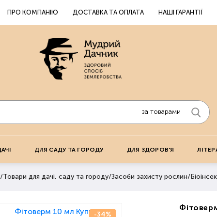
ПРО КОМПАНІЮ
ДОСТАВКА ТА ОПЛАТА
НАШІ ГАРАНТІЇ
за товарами
ДАЧІ
ДЛЯ САДУ ТА ГОРОДУ
ДЛЯ ЗДОРОВ'Я
ЛІТЕР
/
Товари для дачі, саду та городу
/
Засоби захисту рослин
/
Біоінсек
Фітоверм
-34%