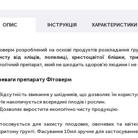
ОПИС
ІНСТРУКЦІЯ
ХАРАКТЕРИСТИКИ
оверм розроблений на основі продуктів розкладання ґру
исту від кліщів, попелиці,
хрестоцвітої блішки, тр
логічний препарат, який не шкодить здоров'ю людини і не
реваги препарату Фітоверм
Відсутність звикання у шкідників, що дозволяє їм користу
Не накопичується всередині плодів і рослин.
Дозволяє виростити екологічно чисту продукцію.
тосовується для захисту плодових, овочевих та квітк
критому ґрунті.
Фасування 10мл зручне для застосування