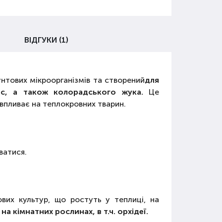
ВІДГУКИ (1)
нтових мікроорганізмів та створений
для
ис, а також колорадського жука.
Це
 впливає на теплокровних тварин.
ватися.
ових культур, що ростуть у теплиці, на
на кімнатних рослинах, в т.ч. орхідеї.