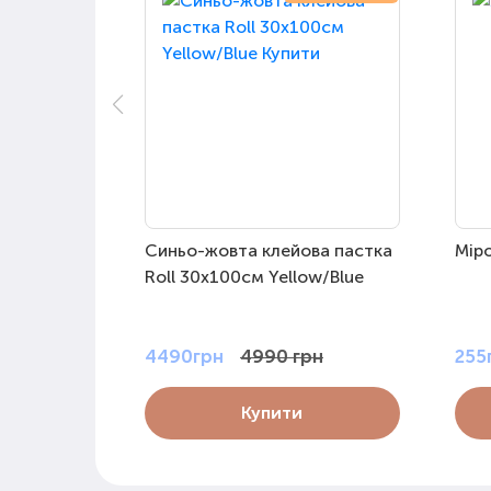
Синьо-жовта клейова пастка
Мір
Roll 30х100см Yellow/Blue
4490грн
4990 грн
255
Купити