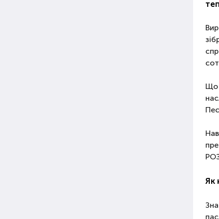
теп
Вир
зіб
спр
сот
Що 
нас
Пес
Нав
пре
РОЗ
Як 
Зна
пас