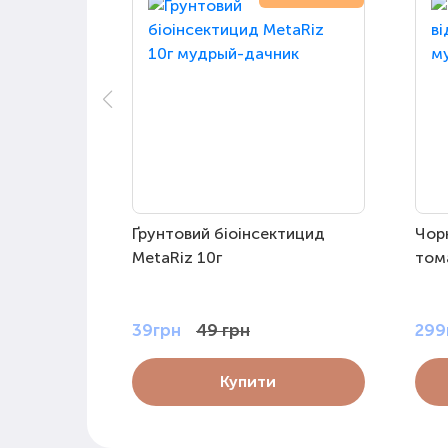
Ґрунтовий біоінсектицид
Чорн
MetaRiz 10г
том
39грн
49 грн
299
Купити