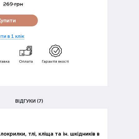
269 грн
Купити
ти в 1 клік
тавка
Оплата
Гарантія якості
ВІДГУКИ (7)
крилки, тлі, кліща та ін. шкідників в