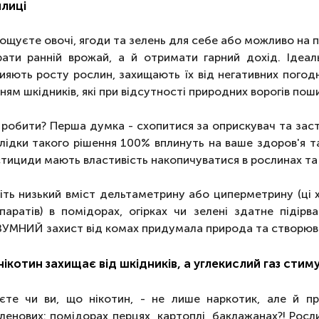
лиці
ощуєте овочі, ягоди та зелень для себе або можливо на 
рати ранній врожай, а й отримати гарний дохід. Ідеал
ияють росту рослин, захищають їх від негативних погодн
ням шкідників, які при відсутності природних ворогів по
робити? Перша думка - схопитися за оприскувач та заст
лідки такого рішення 100% вплинуть на ваше здоров'я та
тициди мають властивість накопичуватися в рослинах та 
іть низький вміст дельтаметрину або циперметрину (ці 
паратів) в помідорах, огірках чи зелені здатне підірв
УМНИЙ захист від комах придумала природа та створюв
нікотин захищає від шкідників, а углекислий газ сти
єте чи ви, що нікотин, - не лише наркотик, але й пр
ленових: помідорах перцях, картоплі, баклажанах?! Росл