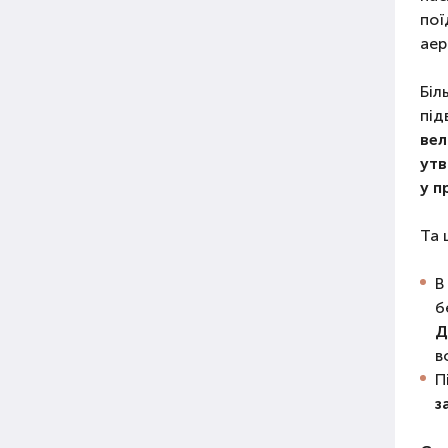
пої
аер
Біл
під
вел
утв
у п
Та 
В
б
Д
в
П
з