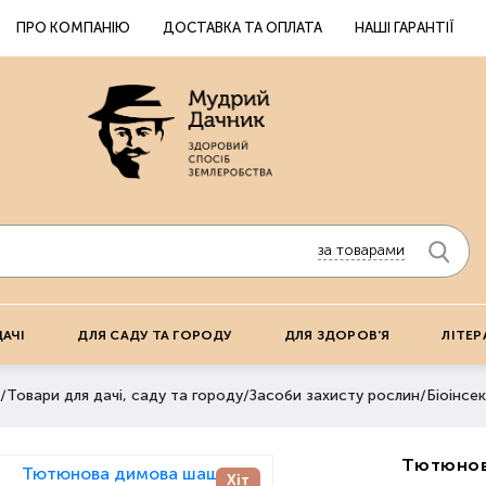
ПРО КОМПАНІЮ
ДОСТАВКА ТА ОПЛАТА
НАШІ ГАРАНТІЇ
за товарами
ДАЧІ
ДЛЯ САДУ ТА ГОРОДУ
ДЛЯ ЗДОРОВ'Я
ЛІТЕР
/
Товари для дачі, саду та городу
/
Засоби захисту рослин
/
Біоінсек
Тютюнов
Хіт