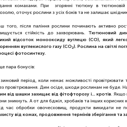
дання комахами. При згорянні тютюну в тютюновій ш
озолю, оточує рослини з усіх боків та не залишає шкідни
ьш того, після паління рослини починають активно рос
вищується стійкість до захворювань.
Тютюновий дим,
икий відсоток монооксиду вуглецю (СО), який лег
оренням вуглекислого газу (СО
). Рослина на світлі по
2
роцесі фотосинтезу.
ще пара бонусів:
 зимовий період, коли немає можливості провітрювати
ез провітрювання. Дим осіде, шкоди рослинам не буде. Н
им від шашки захищає від фітофторозу і... кротів
. Якщо
они зникнуть. А от для бджіл, хробаків та інших корисних 
ід час обробки овочесховищ, продукти викидати не п
ахисту від комах, продовження термінів зберігання та 