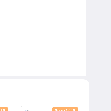
11%
знижка 28%