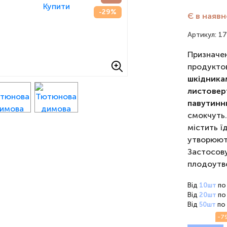
-29%
Є в наявн
Артикул: 1
Призначен
продуктов
шкідника
листовер
павутинн
смокчуть. 
містить ї
утворюють
Застосову
плодоутв
Від
10шт
п
Від
20шт
п
Від
50шт
п
-7