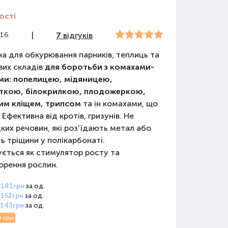
ості
716
|
7
відгуків
а для обкурювання парників, теплиць та
их складів
для боротьби з комахами-
ми: попелицею, мідяницею,
ткою, білокрилкою, плодожеркою,
им кліщем, трипсом
та ін комахами, що
Ефективна від кротів, гризунів. Не
дких речовин, які роз'їдають метал або
 тріщини у полікарбонаті.
ється як стимулятор росту та
орення рослин.
о
181грн
за од.
о
152грн
за од.
о
143грн
за од.
9 грн