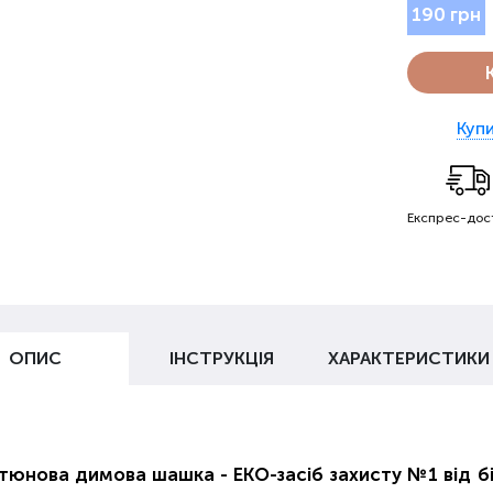
190 грн
Купи
Експрес-дос
ОПИС
ІНСТРУКЦІЯ
ХАРАКТЕРИСТИКИ
юнова димова шашка - ЕКО-засіб захисту №1 від біло