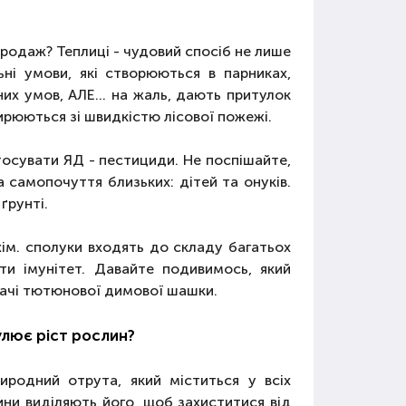
продаж? Теплиці - чудовий спосіб не лише
ьні умови, які створюються в парниках,
их умов, АЛЕ... на жаль, дають притулок
ширюються зі швидкістю лісової пожежі.
осувати ЯД - пестициди. Не поспішайте,
 самопочуття близьких: дітей та онуків.
ґрунті.
хім. сполуки входять до складу багатьох
ати імунітет. Давайте подивимось, який
ачі тютюнової димової шашки.
мулює ріст рослин?
иродний отрута, який міститься у всіх
ини виділяють його, щоб захиститися від