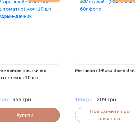
і клейові пастки від
Метавайт (Жива Земля) 6
атної молі 10 шт
грн
355 грн
186грн
209 грн
Повідомити про
Купити
наявність