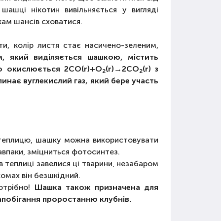
ашці нікотин вивільняється у вигляді
кам шансів сховатися.
ти, колір листя стає насичено-зеленим,
 який виділяється шашкою, містить
ко окислюється 2CO(r)+O
(r)→2CO
(r) з
2
2
глинає вуглекислий газ, який бере участь
 теплицю, шашку можна використовувати
авпаки, зміцниться фотосинтез.
 в теплиці завелися ці тварини, незабаром
комах він безшкідний.
отрібно!
Шашка також призначена для
запобігання проростанню клубнів.