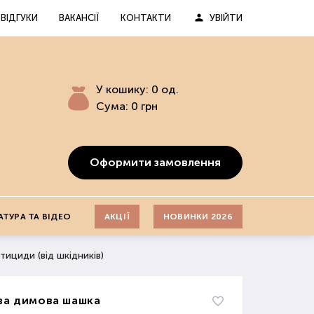
ВІДГУКИ
ВАКАНСІЇ
КОНТАКТИ
УВІЙТИ
У кошику:
0
од.
Сума:
0
грн
Оформити замовлення
АТУРА ТА ВІДЕО
АКЦІЇ
НОВИНКИ 2026
тициди (від шкідників)
а димова шашка