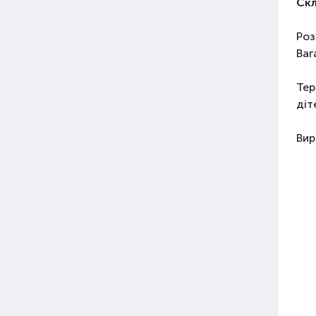
Скл
Роз
Вага
Тер
діт
Вир