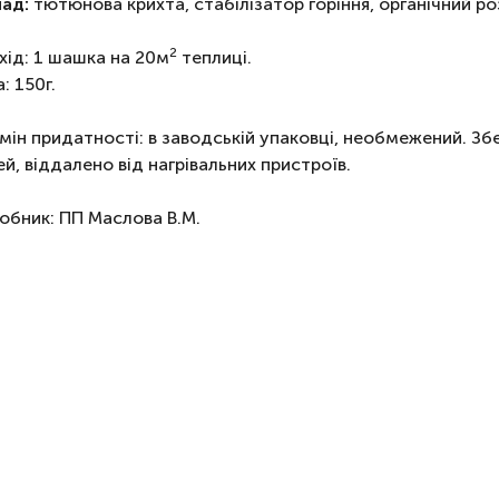
ад:
тютюнова крихта, стабілізатор горіння, органічний р
2
хід: 1 шашка на 20м
теплиці.
: 150г.
мін придатності: в заводській упаковці, необмежений. Зб
ей, віддалено від нагрівальних пристроїв.
обник: ПП Маслова В.М.