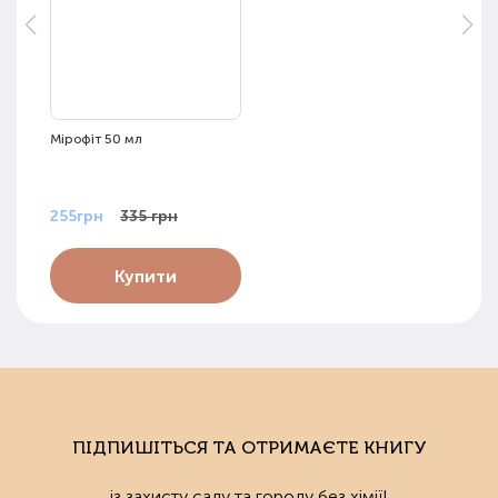
Мірофіт 50 мл
255грн
335 грн
Купити
ПІДПИШІТЬСЯ ТА ОТРИМАЄТЕ КНИГУ
із захисту саду та городу без хімії!