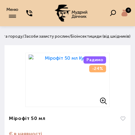
Меню
0
/
/
ду та городу
Засоби захисту рослин
Біоінсектициди (від шкідників)
Радимо
-24%
Мірофіт 50 мл
Є в наявності