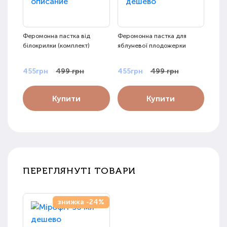
Феромонна пастка від
Феромонна пастка для
Феро
білокрилки (комплект)
яблуневої плодожерки
щиті
455грн
499 грн
455грн
499 грн
355
Купити
Купити
ПЕРЕГЛЯНУТІ ТОВАРИ
знижка -24%