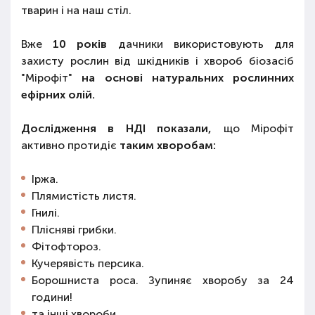
тварин і на наш стіл.
Вже
10 років
дачники використовують для
захисту рослин від шкідників і хвороб біозасіб
"Мірофіт"
на основі натуральних рослинних
ефірних олій.
Дослідження в НДІ показали,
що Мірофіт
активно протидіє
таким хворобам:
Іржа.
Плямистість листя.
Гнилі.
Плісняві грибки.
Фітофтороз.
Кучерявість персика.
Борошниста роса. Зупиняє хворобу за 24
години!
та інші хвороби.