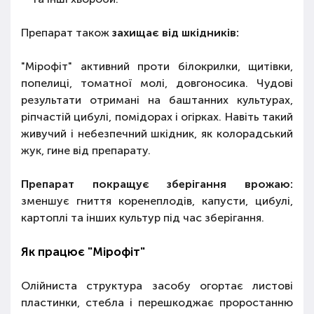
Препарат також
захищає від шкідників:
"Мірофіт" активний проти білокрилки, щитівки,
попелиці, томатної молі, довгоносика. Чудові
результати отримані на баштанних культурах,
ріпчастій цибулі, помідорах і огірках. Навіть такий
живучий і небезпечний шкідник, як колорадський
жук, гине від препарату.
Препарат покращує зберігання врожаю:
зменшує гниття коренеплодів, капусти, цибулі,
картоплі та інших культур під час зберігання.
Як працює "Мірофіт"
Олійниста структура засобу огортає листові
пластинки, стебла і перешкоджає проростанню