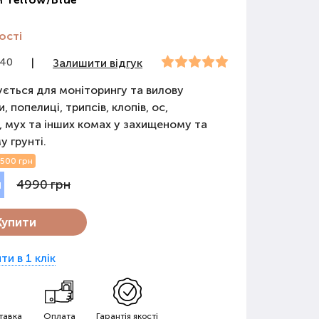
ості
840
|
Залишити відгук
ється для моніторингу та вилову
, попелиці, трипсів, клопів, ос,
, мух та інших комах у захищеному та
у грунті.
-500 грн
4990 грн
н
Купити
ти в 1 клік
тавка
Оплата
Гарантія якості