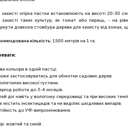
 захисті огірка пастки встановлюють на висоті 20-30 см
 захисті таких культур, як томат або перець, - на рі
рнути довкола стовбура дерева для захисту від комах, що
омендована кількість:
1500 метрів на 1 га.
еваги:
ва кольори в одній пастці.
оже застосовуватись для обмотки садових дерев.
оліетилен високої густини.
еріод роботи до 3-4 місяців.
лей діє навіть у вологому середовищі та при високих тем
е містить інсектицидів та не виділяє шкідливих випарів.
тійкість до УФ-випромінювання.
ір: жовтий та синій.