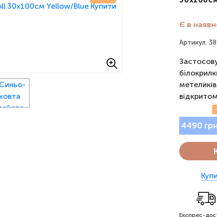
Є в наявн
Артикул: 3
Застосову
білокрилки
метеликів
відкритом
4490 гр
Купи
Експрес-дос