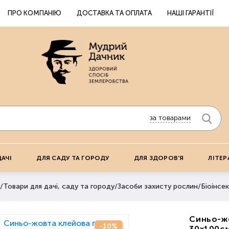
ПРО КОМПАНІЮ
ДОСТАВКА ТА ОПЛАТА
НАШІ ГАРАНТІЇ
за товарами
ДАЧІ
ДЛЯ САДУ ТА ГОРОДУ
ДЛЯ ЗДОРОВ'Я
ЛІТЕР
/
Товари для дачі, саду та городу
/
Засоби захисту рослин
/
Біоінсек
Синьо-жо
-10%
30х100см