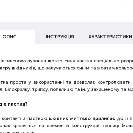
ОПИС
ІНСТРУКЦІЯ
ХАРАКТЕРИСТИКИ
іетиленова рулонна жовто-синя пастка спеціально роз
ктру шкідників,
що залучаються синім та жовтим кольор
тка проста у використанні та дозволяє контролювати ч
лі білокрилку, трипсу, попелицю та ін. у захищеному та ві
діє пастка?
 контакті з пасткою
шкідник миттєво прилипає
до її п
онах кріпляться на елементи конструкцій теплиці (ко
ціальних кліпсів.