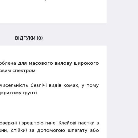
ВІДГУКИ (0)
роблена
для масового вилову широкого
овим спектром.
исельність безлічі видів комах, у тому
дкритому грунті.
оверхні і зрештою гине. Клейові пастки в
лони, стійки) за допомогою шпагату або