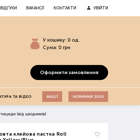
ВІДГУКИ
ВАКАНСІЇ
КОНТАКТИ
УВІЙТИ
У кошику:
0
од.
Сума:
0
грн
Оформити замовлення
АТУРА ТА ВІДЕО
АКЦІЇ
НОВИНКИ 2026
тициди (від шкідників)
вта клейова пастка Roll
 Yellow/Blue