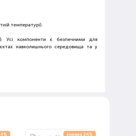
тній температурі).
й). Усі компоненти є безпечними для
б'єктах навколишнього середовища та у
24%
знижка 24%