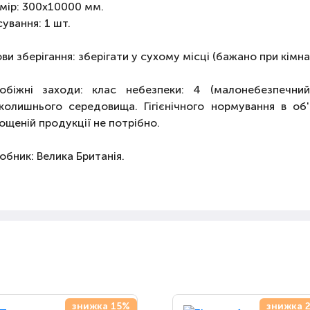
мір: 300х10000 мм.
ування: 1 шт.
ви зберігання: зберігати у сухому місці (бажано при кімна
обіжні заходи: клас небезпеки: 4 (малонебезпечни
колишнього середовища. Гігієнічного нормування в о
ощеній продукції не потрібно.
обник: Велика Британія.
знижка 15%
знижка 