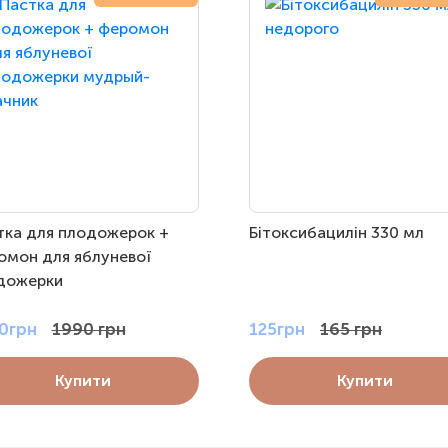
тка для плодожерок +
Бітоксибацилін 330 мл
омон для яблуневої
дожерки
0грн
1990 грн
125грн
165 грн
Купити
Купити