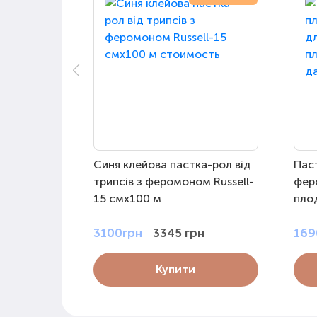
Синя клейова пастка-рол від
Пас
трипсів з феромоном Russell-
фер
15 смх100 м
пло
3100грн
3345 грн
169
Купити