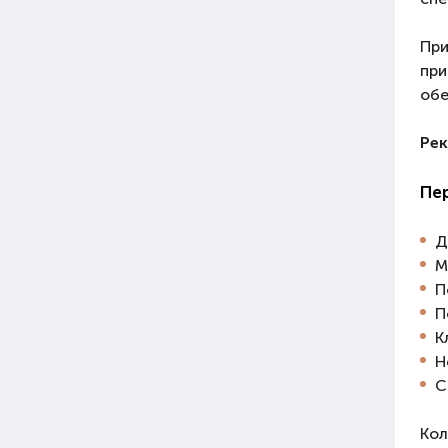
При
при
обе
Рек
Пер
Д
М
П
П
К
Н
С
Кол