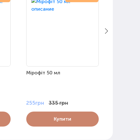
Мірофіт 50 мл
Гель від т
Strong 10 
255грн
335 грн
699грн
Купити