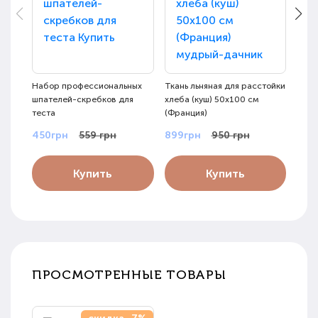
Набор профессиональных
Ткань льняная для расстойки
Набо
шпателей-скребков для
хлеба (куш) 50х100 см
теста
(Франция)
450грн
559 грн
899грн
950 грн
599
Купить
Купить
ПРОСМОТРЕННЫЕ ТОВАРЫ