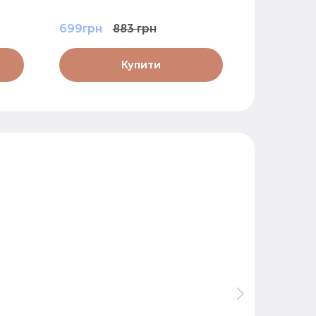
699грн
883 грн
299грн
Купити