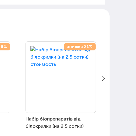
18%
знижка 21%
Набір біопрепаратів від
Сині клейо
білокрилки (на 2.5 сотки)
трипсів 23