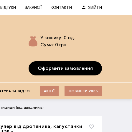
ВІДГУКИ
ВАКАНСІЇ
КОНТАКТИ
УВІЙТИ
У кошику:
0
од.
Сума:
0
грн
Оформити замовлення
АТУРА ТА ВІДЕО
АКЦІЇ
НОВИНКИ 2026
тициди (від шкідників)
упер від дротяника, капустянки
 125 г