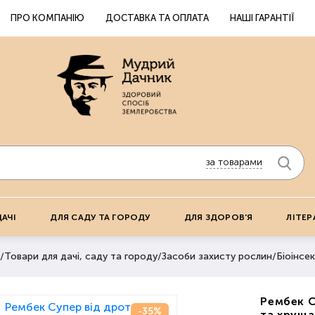
ПРО КОМПАНІЮ
ДОСТАВКА ТА ОПЛАТА
НАШІ ГАРАНТІЇ
за товарами
ДАЧІ
ДЛЯ САДУ ТА ГОРОДУ
ДЛЯ ЗДОРОВ'Я
ЛІТЕР
/
Товари для дачі, саду та городу
/
Засоби захисту рослин
/
Біоінсек
Рембек С
-35%
та хруща