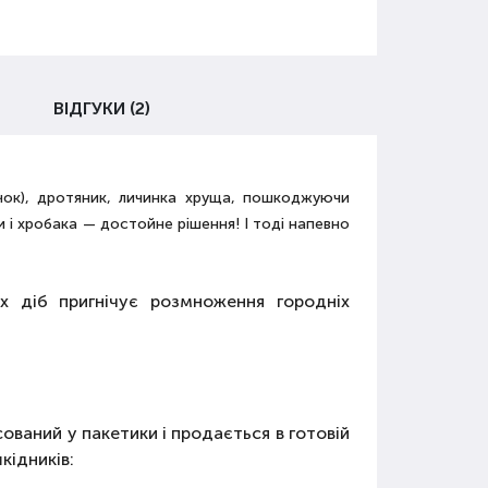
ВІДГУКИ (2)
чок), дротяник, личинка хруща, пошкоджуючи
и і хробака — достойне рішення! І тоді напевно
х діб пригнічує розмноження городніх
ований у пакетики і продається в готовій
кідників: