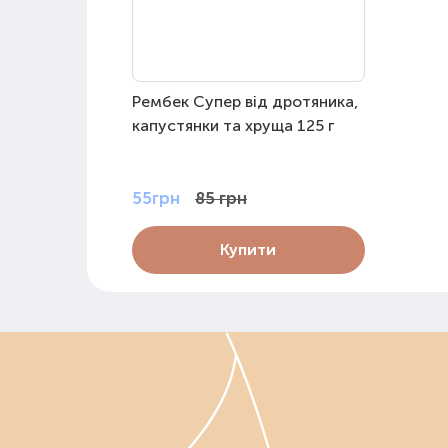
Рембек Супер від дротяника,
капустянки та хруща 125 г
55грн
85 грн
Купити