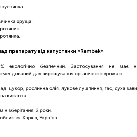
апустянка.
ичинка хруща.
ротяник.
ротянка.
ад препарату від капустянки «Rembek»
0 % екологічно безпечний. Застосування не має н
омендований для вирощування органічного врожаю.
ад: цукор, рослинна олія, лукове лушпиння, гас, суха зав
на кислота.
мін зберігання: 2 роки.
обник: м. Харків, Україна.