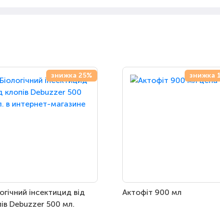
знижка 25%
знижка 
огічний інсектицид від
Актофіт 900 мл
ів Debuzzer 500 мл.