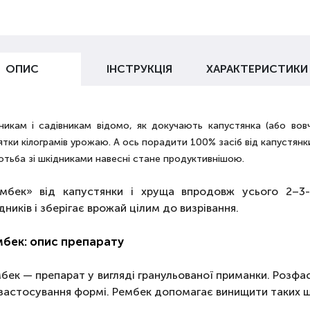
ОПИС
ІНСТРУКЦІЯ
ХАРАКТЕРИСТИКИ
никам і садівникам відомо, як докучають капустянка (або вов
тки кілограмів урожаю. А ось порадити 100 % засіб від капустянк
отьба зі шкідниками навесні стане продуктивнішою.
мбек» від капустянки і хруща впродовж усього 2–3-
дників і зберігає врожай цілим до визрівання.
бек: опис препарату
бек — препарат у вигляді гранульованої приманки. Розфас
застосування формі. Рембек допомагає винищити таких ш