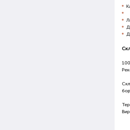
К
Л
Д
Д
Скл
10
Рек
Скл
бор
Тер
Вир