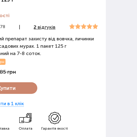
ості
078
|
2
відгуків
й препарат захисту від вовчка, личинки
садових мурах. 1 пакет 125 г
ний на 7-8 соток.
грн
85 грн
Купити
ти в 1 клік
тавка
Оплата
Гарантія якості