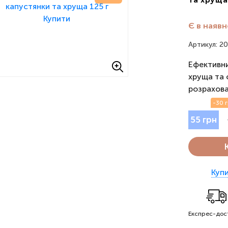
Є в наявн
Артикул: 2
Ефективни
хруща та 
розрахова
-30 
55 грн
Купи
Експрес-дос