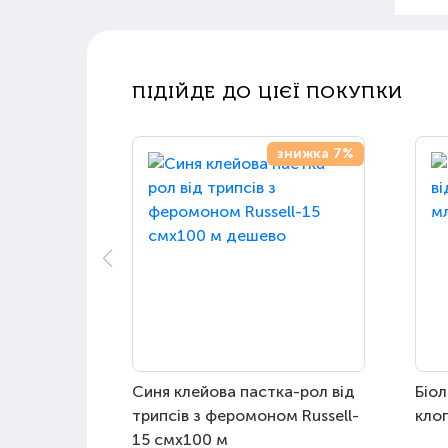
ПІДІЙДЕ ДО ЦІЄЇ ПОКУПКИ
знижка 7%
Синя клейова пастка-рол від
Біол
трипсів з феромоном Russell-
клоп
15 смх100 м