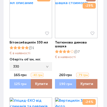
-29%
Бітоксибацилін 330 мл
Тютюнова димова
шашка
1
7
Є в наявності
Є в наявності
Оберіть об'єм, мл:
330
165 грн
269 грн
-40 грн
-79 грн
Купити
Купити
125 грн
190 грн
-24%