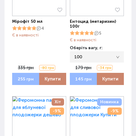
Мірофіт 50 мл
Ентоцид (метаризин)
100г
4
5
Є в наявності
Є в наявності
Оберіть вагу, г:
100
335 грн
179 грн
-80 грн
-34 грн
Купити
Купити
255 грн
145 грн
Хіт
Новинка
-9%
-9%