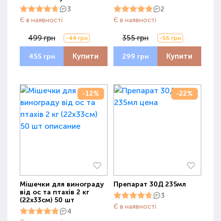
3
2
Є в наявності
Є в наявності
499 грн
355 грн
-44 грн
-56 грн
Купити
Купити
455 грн
299 грн
-12%
-22%
Мішечки для винограду
Препарат 30Д 235мл
від ос та птахів 2 кг
3
(22х33см) 50 шт
Є в наявності
4