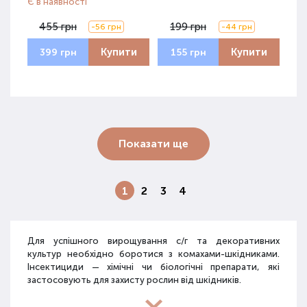
Є в наявності
455 грн
199 грн
-56 грн
-44 грн
Купити
Купити
399 грн
155 грн
Показати ще
1
2
3
4
Для успішного вирощування с/г та декоративних
культур необхідно боротися з комахами-шкідниками.
Інсектициди
— хімічні чи біологічні препарати, які
застосовують для захисту рослин від шкідників.