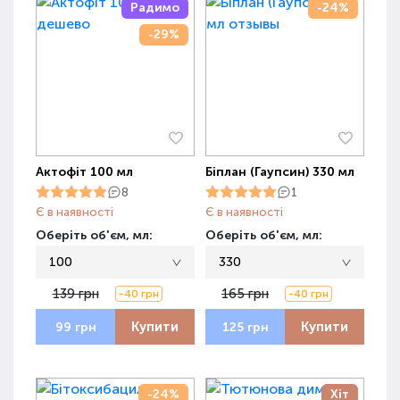
Радимо
-24%
-29%
Актофіт 100 мл
Біплан (Гаупсин) 330 мл
8
1
Є в наявності
Є в наявності
Оберіть об'єм, мл:
Оберіть об'єм, мл:
100
330
139 грн
165 грн
-40 грн
-40 грн
Купити
Купити
99 грн
125 грн
-24%
Хіт