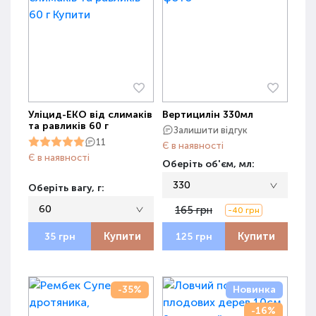
Уліцид-ЕКО від слимаків
Вертицилін 330мл
та равликів 60 г
Залишити відгук
11
Є в наявності
Є в наявності
Оберіть об'єм, мл:
330
Оберіть вагу, г:
60
165 грн
-40 грн
Купити
Купити
35 грн
125 грн
-35%
Новинка
-16%