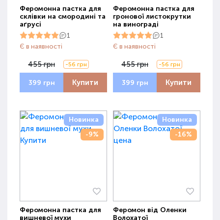
Феромонна пастка для
Феромонна пастка для
склівки на смородині та
гронової листокрутки
аґрусі
на винограді
1
1
Є в наявності
Є в наявності
455 грн
455 грн
-56 грн
-56 грн
Купити
Купити
399 грн
399 грн
Новинка
Новинка
-9%
-16%
Феромонна пастка для
Феромон від Оленки
вишневої мухи
Волохатої