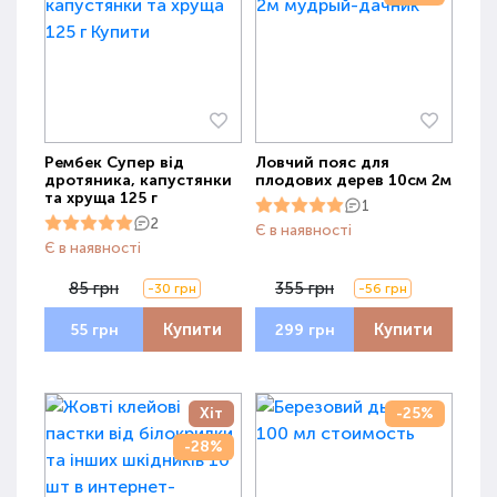
Рембек Супер від
Ловчий пояс для
дротяника, капустянки
плодових дерев 10см 2м
та хруща 125 г
1
2
Є в наявності
Є в наявності
85 грн
355 грн
-30 грн
-56 грн
Купити
Купити
55 грн
299 грн
Хіт
-25%
-28%