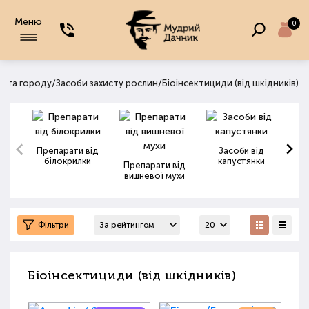
Меню
0
/
/
ду та городу
Засоби захисту рослин
Біоінсектициди (від шкідників)
Препарати від
Засоби від
білокрилки
капустянки
Препарати від
вишневої мухи
Фільтри
Біоінсектициди (від шкідників)