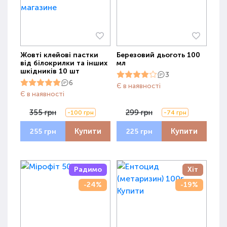
Жовті клейові пастки
Березовий дьоготь 100
від білокрилки та інших
мл
шкідників 10 шт
3
6
Є в наявності
Є в наявності
355 грн
299 грн
-100 грн
-74 грн
Купити
Купити
255 грн
225 грн
Радимо
Хіт
-24%
-19%