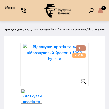
Меню
0
/
/
овари для дачі, саду та городу
Засоби захисту рослин
Відлякувачі
Хіт
-10%