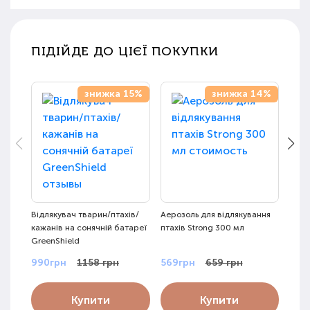
ПІДІЙДЕ ДО ЦІЄЇ ПОКУПКИ
знижка 15%
знижка 14%
Відлякувач тварин/птахів/
Аерозоль для відлякування
Відл
кажанів на сонячній батареї
птахів Strong 300 мл
Змій
GreenShield
(віб
990грн
1158 грн
569грн
659 грн
899
Купити
Купити