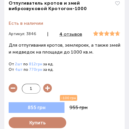
Отпугиватель кротов и змей
виброзвуковой Кротогон-1000
Есть в наличии
Артикул: 3846
|
4
отзывов
Для отпугивания кротов, землероек, а также змей
и медведок на площади до 1000 кв.м.
От
2шт
по
812грн
за ед.
От
4шт
по
770грн
за ед.
-100 грн
955 грн
855 грн
Купить