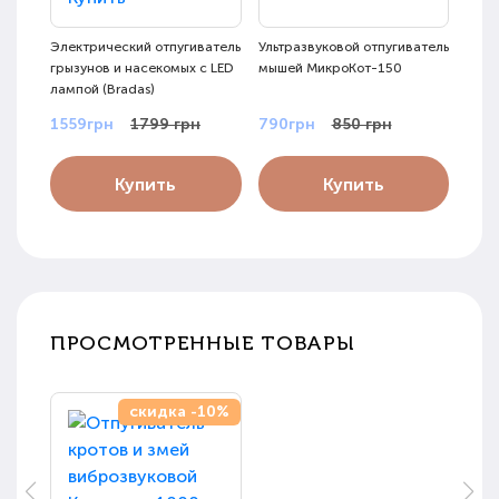
Электрический отпугиватель
Ультразвуковой отпугиватель
Конц
грызунов и насекомых с LED
мышей МикроКот-150
сред
лампой (Bradas)
Poze
1559грн
1799 грн
790грн
850 грн
149
Купить
Купить
ПРОСМОТРЕННЫЕ ТОВАРЫ
скидка -10%