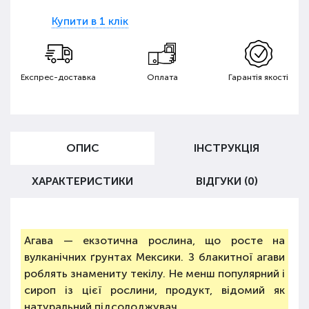
Купити в 1 клік
Експрес-доставка
Оплата
Гарантія якості
ОПИС
ІНСТРУКЦІЯ
ХАРАКТЕРИСТИКИ
ВІДГУКИ (0)
Агава — екзотична рослина, що росте на
вулканічних ґрунтах Мексики. З блакитної агави
роблять знамениту текілу. Не менш популярний і
сироп із цієї рослини, продукт, відомий як
натуральний підсолоджувач.