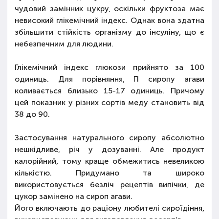
чудовий замінник цукру, оскільки фруктоза має
невисокий глікемічний індекс. Однак вона здатна
збільшити стійкість організму до інсуліну, що є
небезпечним для людини.
Глікемічний індекс глюкози прийнято за 100
одиниць. Для порівняння, ГІ сиропу агави
коливається близько 15-17 одиниць. Причому
цей показник у різних сортів меду становить від
38 до 90.
Застосування натурального сиропу абсолютно
нешкідливе, річ у дозуванні. Але продукт
калорійний, тому краще обмежитись невеликою
кількістю. Придумано та широко
використовується безліч рецептів випічки, де
цукор замінено на сироп агави.
Його включають до раціону любителі сироїдіння,