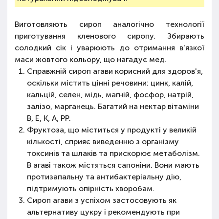
Виготовляють сироп аналогічно технології
приготування кленового сиропу. Збирають
солодкий сік і уварюють до отримання в'язкої
маси жовтого кольору, що нагадує мед.
Справжній сироп агави корисний для здоров'я,
оскільки містить цінні речовини: цинк, калій,
кальцій, селен, мідь, магній, фосфор, натрій,
залізо, марганець. Багатий на нектар вітаміни
B, E, K, A, PP.
Фруктоза, що міститься у продукті у великій
кількості, сприяє виведенню з організму
токсинів та шлаків та прискорює метаболізм.
В агаві також містяться сапоніни. Вони мають
протизапальну та антибактеріальну дію,
підтримують опірність хворобам.
Сироп агави з успіхом застосовують як
альтернативу цукру і рекомендують при