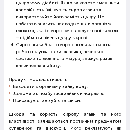
цукровому діабеті. Якщо ви хочете зменшити
калорійність їжі, купіть сироп агави та
використовуйте його замість цукру. Це
набагато знизить надходження в організм
глюкози, яка і є ворогом підшлункової залози
– підіймати рівень цукру в крові.
Сироп агави благотворно позначається на
роботі шлунка та кишківника, нервової
системи та жовчного міхура, знижує ризик
виникнення діабету.
Продукт має властивості:
Виводити з організму зайву воду.
Допомагає позбутися зайвих кілограмів.
Покращує стан зубів та шкіри.
Шкода та користь сиропу агави та його
властивості залишаються постійним предметом
суперечок та дискусій. Його рекламують як