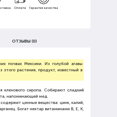
ставка
Оплата
Гарантия качества
ОТЗЫВЫ (0)
ких почвах Мексики. Из голубой агавы
 этого растения, продукт, известный в
ия кленового сиропа. Собирают сладкий
ета, напоминающей мед.
 содержит ценные вещества: цинк, калий,
рганец. Богат нектар витаминами B, E, K,