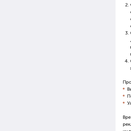
Про
В
П
У
Вре
рек