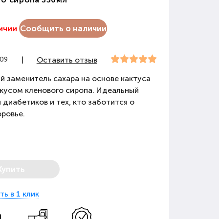
Сообщить о наличии
личии
209
|
Оставить отзыв
 заменитель сахара на основе кактуса
вкусом кленового сиропа. Идеальный
 диабетиков и тех, кто заботится о
оровье.
Купить
ть в 1 клик