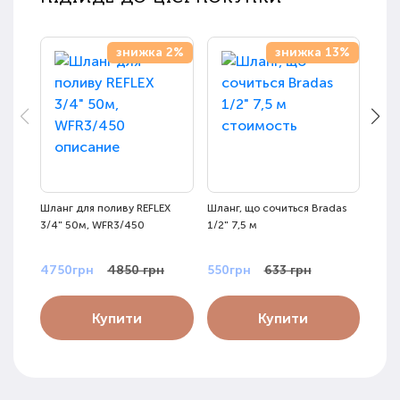
знижка 2%
знижка 13%
Шланг для поливу REFLEX
Шланг, що сочиться Bradas
Шлан
3/4" 50м, WFR3/450
1/2" 7,5 м
(ком
12м 
4750грн
4850 грн
550грн
633 грн
109
Купити
Купити