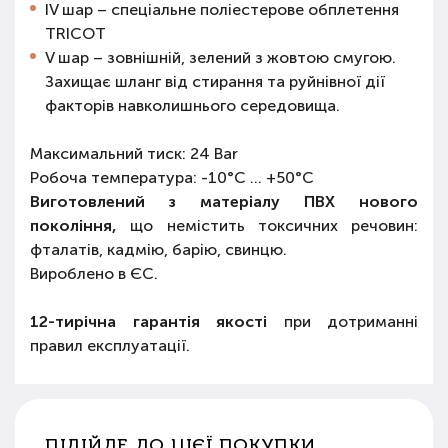
IV шар – спеціальне поліестерове обплетення
TRICOT
V шар – зовнішній, зелений з жовтою смугою.
Захищає шланг від стирання та руйнівної дії
факторів навколишнього середовища.
Максимальний тиск: 24 Bar
Робоча температура: -10°С ... +50°С
Виготовлений з матеріалу ПВХ нового
покоління,
що немістить токсичних речовин:
фталатів, кадмію, барію, свинцю.
Вироблено в ЄС.
12-тирічна гарантія якості
при дотриманні
правил експлуатації.
ПІДІЙДЕ ДО ЦІЄЇ ПОКУПКИ