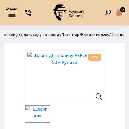
Меню
0
/
/
/
/
Товари для дачі, саду та городу
Інвентар
Все для поливу
Шланги
-8%