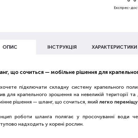
Експрес-дос
ОПИС
ІНСТРУКЦІЯ
ХАРАКТЕРИСТИКИ
нг, що сочиться — мобільне рішення для крапельног
хочете підключати складну систему крапельного поли
ив для крапельного зрошення на невеликій території та 
мінне рішення — шланг, що сочиться, який
легко переміщув
нцип роботи шланга полягає у просочуванні води чер
тупово надходить у корені рослин.