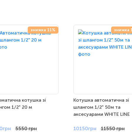
знижка 11%
знижка 
оматична котушка зі
Котушка автоматична зі
гом 1/2" 20 м
шлангом 1/2" 50м та
аксесуарами WHITE LINE
0грн
5550 грн
10150грн
11550 грн