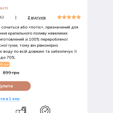
ості
362
|
2
відгуків
 сочиться або «потіє», призначений для
ння крапельного поливу невеликих
Виготовлений зі 100% переробленої
сної гуми, тому він рівномірно
є воду по всій довжині та забезпечує її
 до 70%.
00 грн
899 грн
Купити
ти в 1 клік