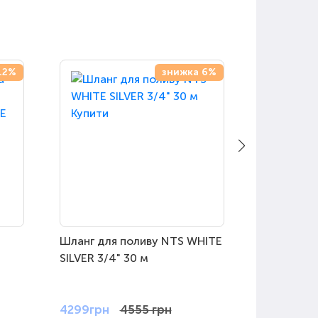
12%
знижка 6%
Шланг для поливу NTS WHITE
Шланг для
SILVER 3/4" 30 м
розтягуєт
(Польща)
4299грн
4555 грн
1399грн