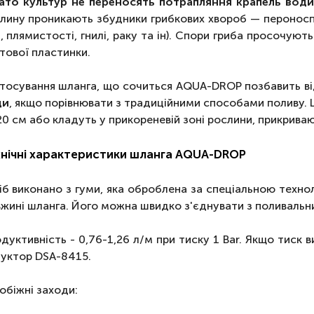
ато культур не переносять потрапляння крапель води
лину проникають збудники грибкових хвороб — пероносп
і, плямистості, гнилі, раку та ін). Спори гриба просочу
тової пластинки.
тосування шланга, що сочиться AQUA-DROP позбавить ві
ди
, якщо порівнювати з традиційними способами поливу. 
20 см або кладуть у прикореневій зоні рослини, прикрива
хнічні характеристики шланга AQUA-DROP
іб виконано з гуми, яка оброблена за спеціальною техно
жині шланга. Його можна швидко з'єднувати з поливальн
дуктивність - 0,76-1,26 л/м при тиску 1 Bar. Якщо тиск
уктор DSA-8415.
обіжні заходи: