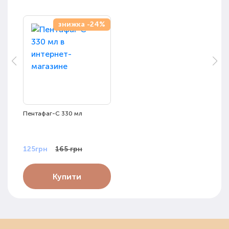
знижка -24%
Пентафаг-С 330 мл
125грн
165 грн
Купити