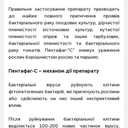
Правильне застосування препарату призводить
до майже повного пригнічення проявів
бактеріального раку плодових культур, дірчастої
плямистості кісточкових культур, кутастої
плямистості огірків та інших гарбузових,
бактеріальної плямистості та бактеріального
раку томатів. Пентафаг-"С" знижує ураження
рослин борошнистою росою та паршею.
Пентафаг-С – механізм дії препарату
Бактеріальні віруси руйнують клітини
фітопатогенних бактерій, які пригнічують рослини
або здійснюють на них інший несприятливий
вплив.
Після руйнування бактеріальної клітини
виділяється 100-200 нових частинок вірусу,