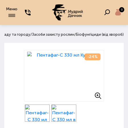
Меню
0
/
/
, саду та городу
Засоби захисту рослин
Біофунгіциди (від хвороб)
-24%