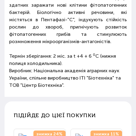
здатних заражати нові клітини фітопатогенних
бактерій. Біологічно активні речовини, які
містяться в Пентафазі-"С", індукують стійкість
рослин до хвороб, пригнічують розвиток
фітопатогенних грибів та стимулюють
розмноження мікроорганізмів-антагоністів.
0
Термін зберігання: 2 міс. за t +4 + 6
C (нижня
полиця холодильника).
Виробник: Національна академія аграрних наук
України, спільне виробництво ІТІ "Біотехніка" та
ТОВ "Центр Біотехніка".
ПІДІЙДЕ ДО ЦІЄЇ ПОКУПКИ
знижка 24%
знижка 11%