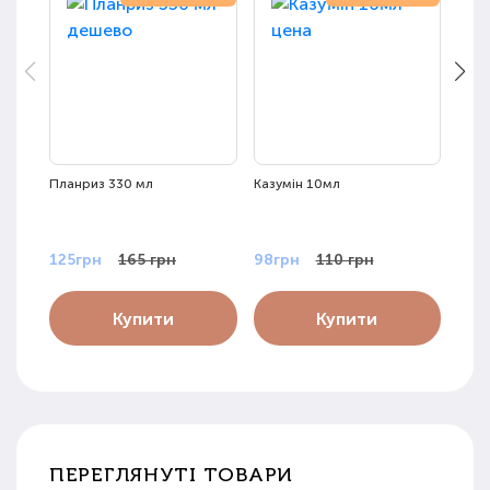
Планриз 330 мл
Казумін 10мл
Трих
125грн
165 грн
98грн
110 грн
125
Купити
Купити
ПЕРЕГЛЯНУТІ ТОВАРИ