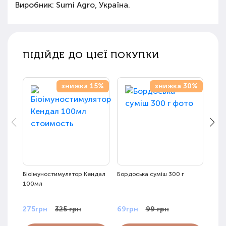
Виробник: Sumi Agro, Україна.
ПІДІЙДЕ ДО ЦІЄЇ ПОКУПКИ
знижка 15%
знижка 30%
Біоімуностимулятор Кендал
Бордоська суміш 300 г
Трих
100мл
275грн
325 грн
69грн
99 грн
125