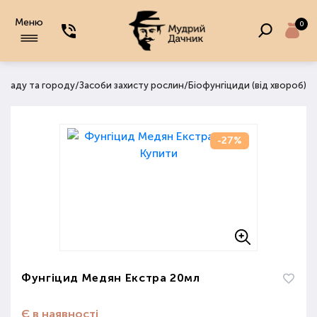
Меню
0
/
/
, саду та городу
Засоби захисту рослин
Біофунгіциди (від хвороб)
-27%
Фунгіцид Медян Екстра 20мл
Є в наявності