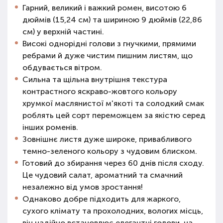
Гарний, великий і важкий ромен, висотою 6
дюймів (15,24 см) та шириною 9 дюймів (22,86
см) у верхній частині.
Високі однорідні голови з гнучкими, прямими
ребрами й дуже чистим пишним листям, що
обдувається вітром.
Сильна та щільна внутрішня текстура
контрастного яскраво-жовтого кольору
хрумкої маслянистої м'якоті та солодкий смак
роблять цей сорт переможцем за якістю серед
інших роменів.
Зовнішнє листя дуже широке, привабливого
темно-зеленого кольору з чудовим блиском.
Готовий до збирання через 60 днів після сходу.
Це чудовий салат, ароматний та смачний
незалежно від умов зростання!
Однаково добре підходить для жаркого,
сухого клімату та прохолодних, вологих місць,
він надійно встановлює елегантні голови, на