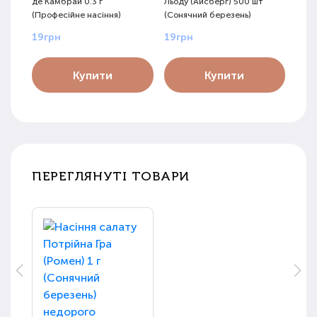
де Камбрай 0.3 г
Льоду (Айсберг) 500 шт
Вино
(Професійне насіння)
(Сонячний березень)
Бере
19грн
19грн
14г
Купити
Купити
ПЕРЕГЛЯНУТІ ТОВАРИ