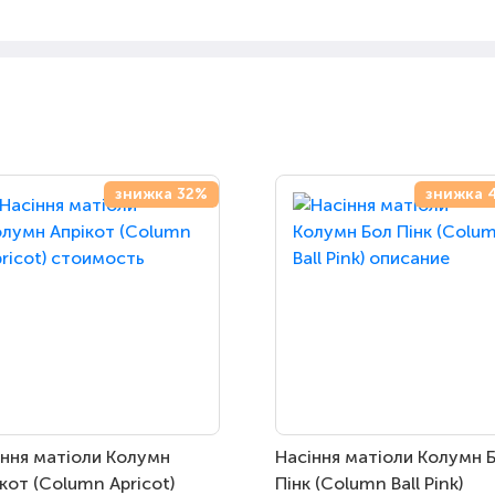
знижка 32%
знижка 
іння матіоли Колумн
Насіння матіоли Колумн 
кот (Column Apricot)
Пінк (Column Ball Pink)