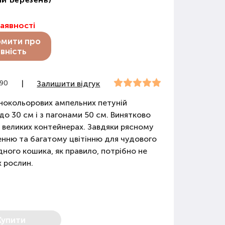
наявності
омити про
вність
290
|
Залишити відгук
нокольорових ампельних петуній
до 30 см і з пагонами 50 см. Винятково
 великих контейнерах. Завдяки рясному
нню та багатому цвітінню для чудового
дного кошика, як правило, потрібно не
х рослин.
Купити