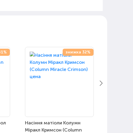
41%
знижка 32%
Бол
Насіння матіоли Колумн
Насіння ч
Міракл Кримсон (Column
Мікс (Safar