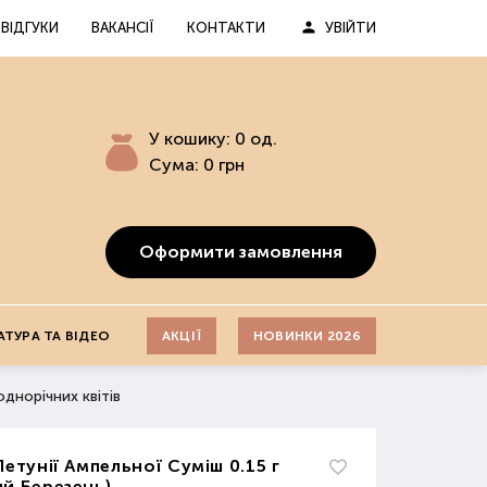
ВІДГУКИ
ВАКАНСІЇ
КОНТАКТИ
УВІЙТИ
У кошику:
0
од.
Сума:
0
грн
Оформити замовлення
АТУРА ТА ВІДЕО
АКЦІЇ
НОВИНКИ 2026
однорічних квітів
Петунії Ампельної Суміш 0.15 г
й Березень)