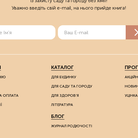
із захисту саду та городу без хімії!
Уважно введіть свій e-mail, на нього прийде книга!
Я
КАТАЛОГ
ПРОП
НІЮ
ДЛЯ БУДИНКУ
АКЦІЙ
ДЛЯ САДУ ТА ГОРОДУ
НОВИ
А ОПЛАТА
ДЛЯ ЗДОРОВ'Я
УЦІНКА
Ї
ЛІТЕРАТУРА
БЛОГ
ЖУРНАЛ РОДЮЧОСТІ