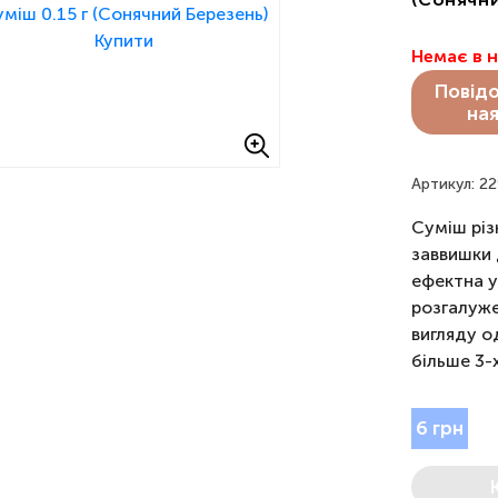
Немає в 
Повід
ная
Артикул: 2
Суміш різ
заввишки 
ефектна у
розгалуже
вигляду о
більше 3-
6 грн