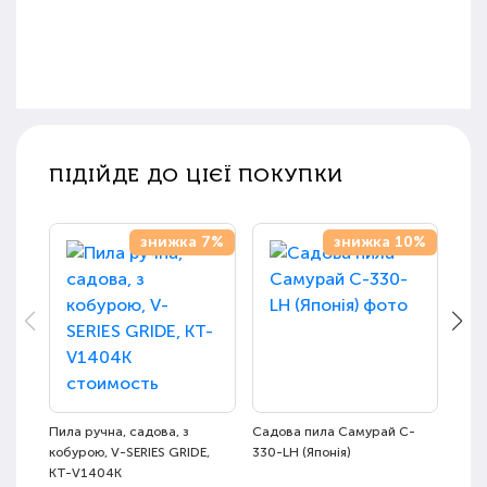
ПІДІЙДЕ ДО ЦІЄЇ ПОКУПКИ
знижка 7%
знижка 10%
Пила ручна, садова, з
Садова пила Самурай C-
Пила
кобурою, V-SERIES GRIDE,
330-LH (Японія)
телес
KT-V1404K
м (П