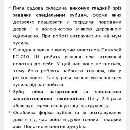
Пила садова складана
виконує гладкий зріз
завдяки спеціальним зубцям
, форма яких
дозволяє працювати з твердими породами
дерев і з волокнистою м'якою деревиною
одночасно. При роботі витрачається мінімум
зусиль.
Складана пилка з вигнутим полотном Самурай
FС-210 LH робить різання при штовханні
полотна до себе. У цей час воно не гнеться,
тому його роблять набагато тоншим, ніж у
решти пилок. Так у рази менше витрачається
зусиль під час роботи.
Зубці пили загартовані за японською
запатентованою технологією
. Це у 2-3 рази
збільшує термін експлуатації інструменту.
Особлива форма зубців та їх розташування
дають під час роботи дуже точний і гладкий
зріз. Полотно ніколи не йде убік.