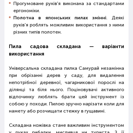
Прогумоване руків'я виконана за стандартами
ергономіки.
Полотна в японських пилах змінні
. Деякі
руків'я роблять можливим використання з ними
різних типів полотен.
Пила садова складана — варіанти
використання
Універсальна складана пилка Самурай незамінна
при обрізанні дерев у саду, для видалення
непотрібної деревної, чагарникової порослі на
ділянці та біля нього. Поціновувачі активного
відпочинку люблять брати цей інструмент із
собою у походи. Пилою зручно нарізати коли для
намету або розчищати стежку в гущавині.
Складана ножівка стане важливим інструментом
у руках рибалки, мисливця чи туриста. З її