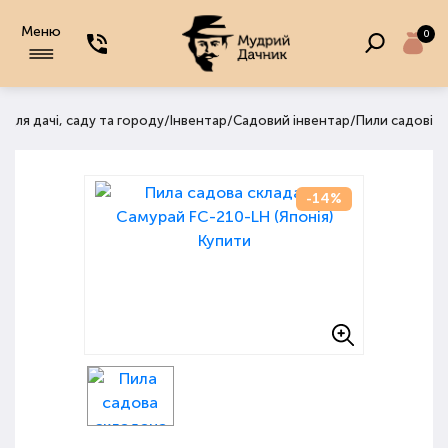
Меню
0
/
/
/
 для дачі, саду та городу
Інвентар
Садовий інвентар
Пили садові
-14%