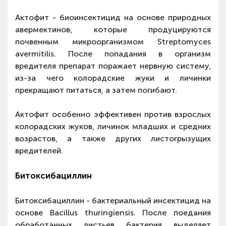
Актофит - биоинсектицид на основе природных
авермектинов, которые продуцируются
почвенным микроорганизмом
Streptomyces
avermitilis
. После попадания в организм
вредителя препарат поражает нервную систему,
из-за чего колорадские жуки и личинки
прекращают питаться, а затем погибают.
Актофит особенно эффективен против взрослых
колорадских жуков, личинок младших и средних
возрастов, а также других листогрызущих
вредителей.
Битоксибациллин
Битоксибациллин - бактериальный инсектицид на
основе
Bacillus thuringiensis
. После поедания
обработанных листьев бактерия выделяет