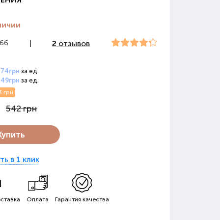
личии
566
|
2
отзывов
474грн
за ед.
449грн
за ед.
3 грн
542 грн
Купить
ть в 1 клик
ставка
Оплата
Гарантия качества