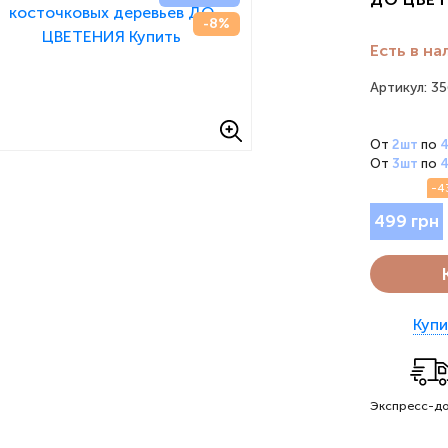
-8%
Есть в на
Артикул: 3
От
2шт
по
От
3шт
по
-4
499 грн
Купи
Экспресс-до