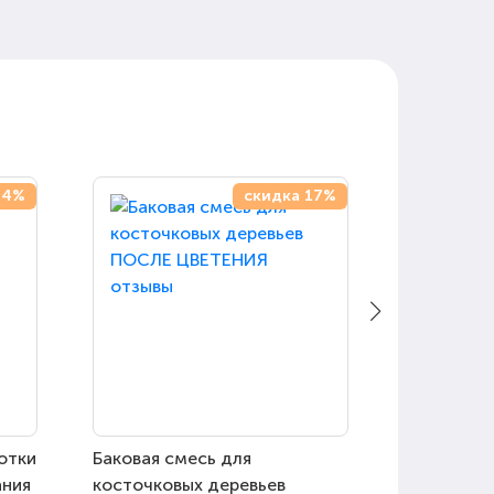
14%
скидка 17%
отки
Баковая смесь для
Баковая с
ания
косточковых деревьев
семечков