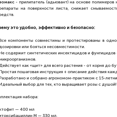
зомакс
- прилипатель (адьювант) на основе полимеров 
репараты на поверхности листа, снижает смываемост
редств.
ему это удобно, эффективно и безопасно:
Все компоненты совместимы и протестированы в одно
дозировки или бояться несовместимости.
Не содержит синтетических инсектицидов и фунгицидов -
микроорганизмов.
Действует как «щит» для всего растения - от корня до бу
Простая пошаговая инструкция + описание действия каж
Разработано и собрано агрономом-практиком с 15-летн
Идеальный выбор для тех, кто выращивает розы с душой!
плектация набора:
ктофит — 400 мл
итоксибациллин М — 330 мл.