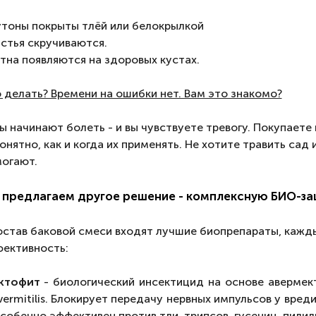
утоны покрыты тлёй или белокрылкой
истья скручиваются.
ятна появляются на здоровых кустах.
 делать? Времени на ошибки нет. Вам это знакомо?
ы начинают болеть - и вы чувствуете тревогу. Покупаете
онятно, как и когда их применять. Не хотите травить сад 
огают.
 предлагаем другое решение - комплексную БИО-з
остав баковой смеси входят лучшие биопрепараты, каж
ективность:
ктофит
- биологический инсектицид на основе авермек
vermitilis. Блокирует передачу нервных импульсов у вреди
собенно эффективен против тли, трипсов, гусениц, пилил