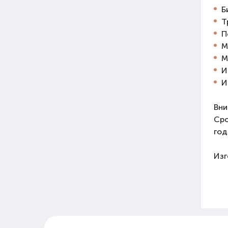
Б
Т
П
М
М
И
И
Вни
Сро
год
Изг