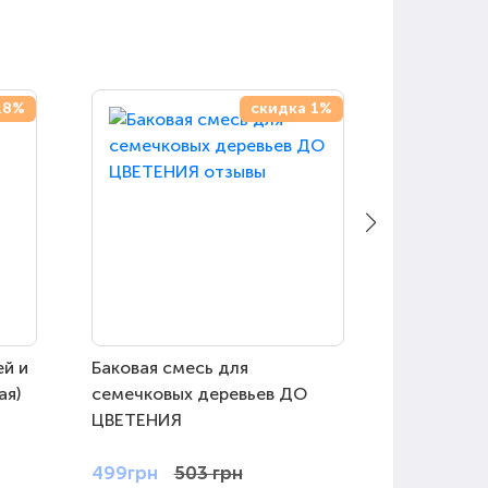
18%
скидка 1%
ей и
Баковая смесь для
Баковая с
ая)
семечковых деревьев ДО
газона (р
ЦВЕТЕНИЯ
плесень, 
др.)
499грн
503 грн
299грн