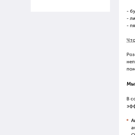
- б
- л
- п
Что
Роз
неп
пом
Мы
В с
эфф
А
a
О