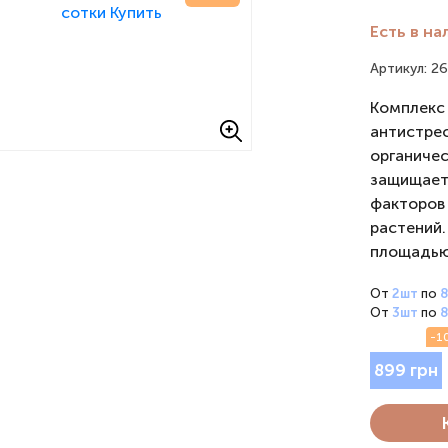
Есть в на
Артикул: 2
Комплекс 
антистре
органиче
защищает 
факторов
растений.
площадью 
От
2шт
по
От
3шт
по
-1
899 грн