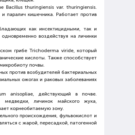
cillus thuringiensis var. thuringiensis.
 и паралич кишечника. Работает против
бладающих как инсектицидными, так и
, одновременно воздействуя на личинки
ском грибе Trichoderma viride, который
ганические кислоты. Также способствует
 микробиоту почвы.
нных против возбудителей бактериальных
риальных ожогах и раковых заболеваниях
um anisopliae, действующий в почве.
, медведки, личинок майского жука,
ивает корнеобитаемую зону.
ельного происхождения, фульвокислот и
ляться с жарой, пересадкой, патогенной