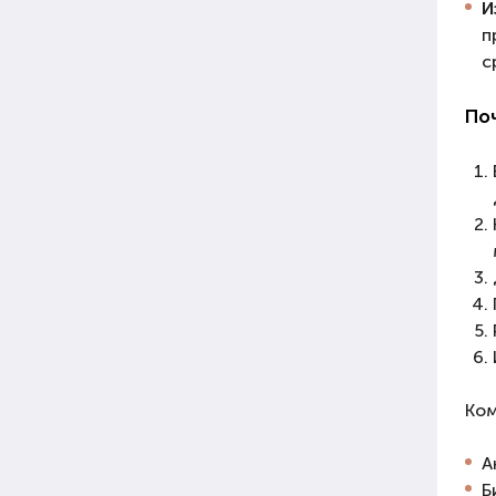
И
п
с
Поч
Ком
А
Б