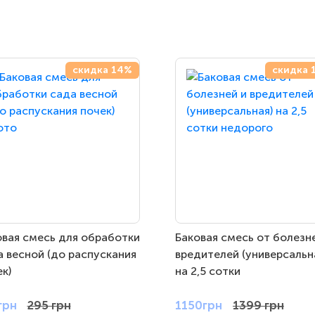
скидка 14%
скидка 
овая смесь для обработки
Баковая смесь от болезн
а весной (до распускания
вредителей (универсальн
к)
на 2,5 сотки
грн
295 грн
1150грн
1399 грн