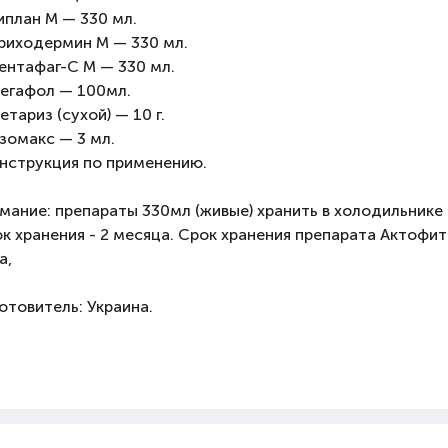
иплан М — 330 мл.
риходермин М — 330 мл.
ентафаг-С М — 330 мл.
егафол — 100мл.
етариз (сухой) — 10 г.
зомакс — 3 мл.
нструкция по применению.
мание: препараты 330мл (живые) хранить в холодильнике 
к хранения - 2 месяца. Срок хранения препарата Актофит -
а,
отовитель: Украина.