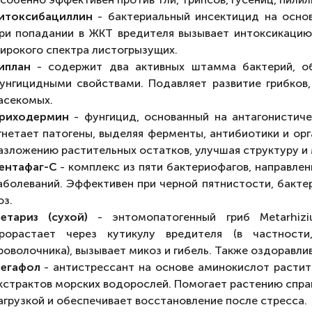
итоксибациллин
- бактериальный инсектицид на основе Ba
ри попадании в ЖКТ вредителя вызывает интоксикацию
ирокого спектра листогрызущих.
иплан
- содержит два активных штамма бактерий, о
унгицидными свойствами. Подавляет развитие грибков
асекомых.
риходермин
- фунгицид, основанный на антагонистиче
гнетает патогены, выделяя ферменты, антибиотики и ор
азложению растительных остатков, улучшая структуру и
ентафаг-С
- комплекс из пяти бактериофагов, направле
аболеваний. Эффективен при черной пятнистости, бакте
оз.
етариз (сухой)
- энтомопатогенный гриб Metarhizi
рорастает через кутикулу вредителя (в частности
роволочника), вызывает микоз и гибель. Также оздоравл
егафол
- антистрессант на основе аминокислот растит
кстрактов морских водорослей. Помогает растению справ
агрузкой и обеспечивает восстановление после стресса.