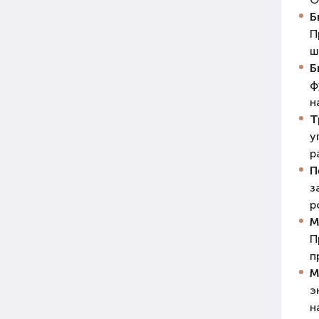
Б
П
ш
Б
ф
н
Т
у
р
П
з
р
М
П
п
М
э
н