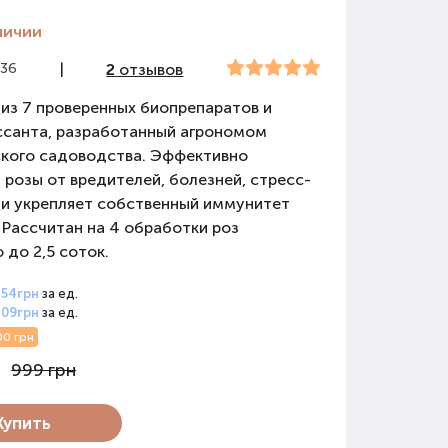
личии
636
|
2
отзывов
из 7 проверенных биопрепаратов и
ссанта, разработанный агрономом
ского садоводства. Эффективно
розы от вредителей, болезней, стресс-
 и укрепляет собственный иммунитет
 Рассчитан на 4 обработки роз
до 2,5 соток.
854грн
за ед.
809грн
за ед.
00 грн
999 грн
Купить