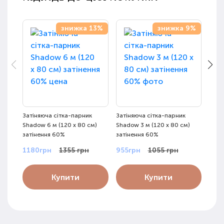
знижка 13%
знижка 9%
Затіняюча сітка-парник
Затіняюча сітка-парник
Парн
Shadow 6 м (120 х 80 см)
Shadow 3 м (120 х 80 см)
4 м 
затінення 60%
затінення 60%
80%
1180грн
1355 грн
955грн
1055 грн
955
Купити
Купити