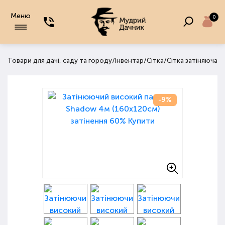
Меню
0
/
/
/
/
на
Товари для дачі, саду та городу
Інвентар
Сітка
Сітка затіняюча
-9%