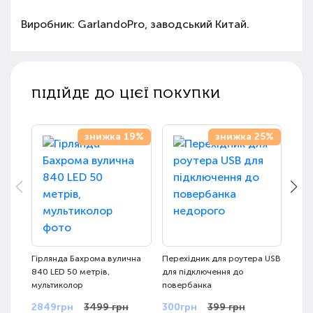
Виробник: GarlandoPro, заводський Китай.
ПІДІЙДЕ ДО ЦІЄЇ ПОКУПКИ
знижка 19%
знижка 25%
Гірлянда Бахрома вулична
Перехідник для роутера USB
Гирл
840 LED 50 метрів,
для підключення до
метр
мультиколор
повербанка
белы
2849грн
3499 грн
300грн
399 грн
299