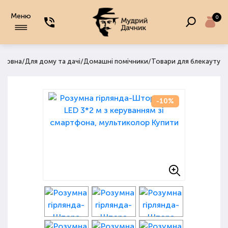
Меню
0
/
/
/
оловна
Для дому та дачі
Домашні помічники
Товари для блекауту
-10%