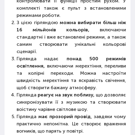
контролювати її функції простим рухом. У
комплекті також є пульт з встановленими
режимами роботи.
З цією гірляндою
можна вибирати більш ніж
16 мільйонів кольорів,
включаючи
стандартні і вже встановлені режими, а також
самим створювати унікальні кольорові
сценарії.
Гірлянда надає
понад 500 режимів
освітлення,
включаючи мерехтіння, переливи
та колірні переходи. Можна настроїти
швидкість мерехтіння та яскравість свічення,
щоб створити бажану атмосферу.
Гірлянда
реагує на звук поблизу,
що дозволяє
синхронізувати її з музикою та створювати
воістину чарівне світлове шоу.
Гірлянда
має прозорий провід
, завдяки чому
практично непомітна. Це створює враження
вогників, що парять у повітрі.