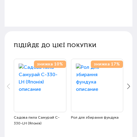
ПІДІЙДЕ ДО ЦІЄЇ ПОКУПКИ
знижка 10%
знижка 17%
Садова пила Самурай C-
Рол для збирання фундука
Плод
330-LH (Японія)
телес
3,6 