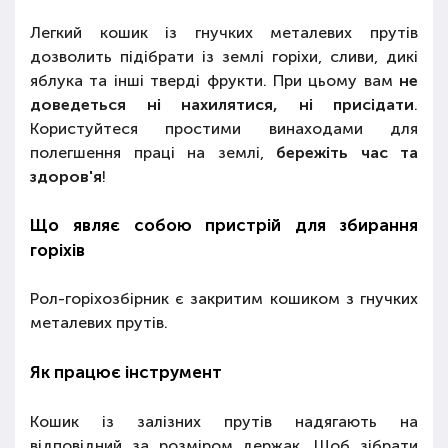
Легкий кошик із гнучких металевих прутів
дозволить підібрати із землі горіхи, сливи, дикі
яблука та інші тверді фрукти. При цьому вам
не
доведеться ні нахилятися, ні присідати
.
Користуйтеся простими винаходами для
полегшення праці на землі,
бережіть час та
здоров'я
!
Що являє собою пристрій для збирання
горіхів
Рол-горіхозбірник є закритим кошиком з гнучких
металевих прутів.
Як працює інструмент
Кошик із залізних прутів надягають на
відповідний за розміром держак. Щоб зібрати