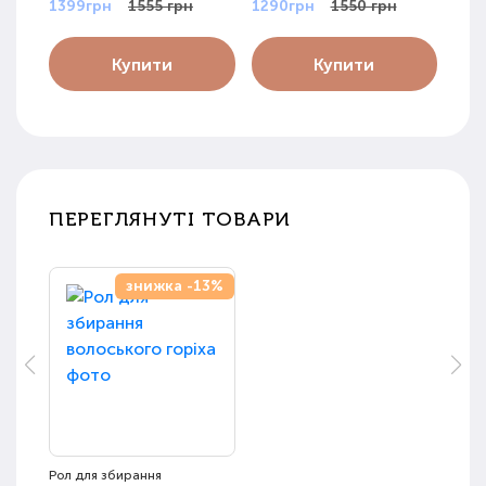
1399грн
1555 грн
1290грн
1550 грн
169
Купити
Купити
ПЕРЕГЛЯНУТІ ТОВАРИ
знижка -13%
Рол для збирання