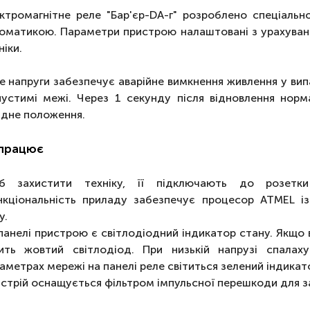
ктромагнітне реле "Бар'єр-DA-г" розроблено спеціаль
оматикою. Параметри пристрою налаштовані з урахуван
ніки.
е напруги забезпечує аварійне вимкнення живлення у ви
устимі межі. Через 1 секунду після відновлення норм
ідне положення.
 працює
б захистити техніку, її підключають до розетки
кціональність приладу забезпечує процесор ATMEL і
у.
панелі пристрою є світлодіодний індикатор стану. Якщо 
ить жовтий світлодіод. При низькій напрузі спала
аметрах мережі на панелі реле світиться зелений індикат
стрій оснащується фільтром імпульсної перешкоди для з