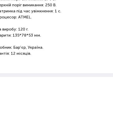
ерхній поріг вимикання: 250 В.
атримка під час увімкнення: 1 с.
роцесор: ATMEL.
а виробу: 120 г.
арити: 135*78*53 мм.
обник: Бар'єр, Україна.
антія: 12 місяців.