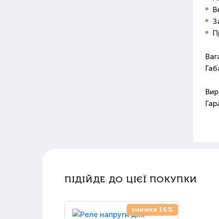
В
З
П
Ваг
Габ
Вир
Гар
ПІДІЙДЕ ДО ЦІЄЇ ПОКУПКИ
знижка 16%