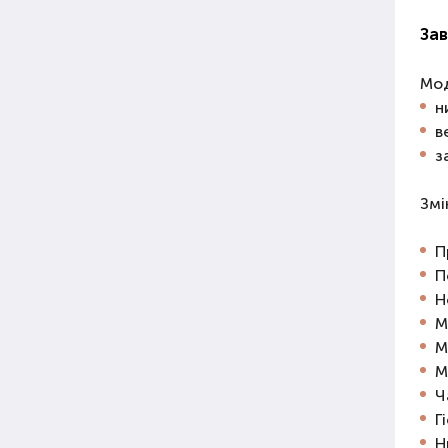
За
Мод
н
в
з
Змі
П
П
Н
М
М
М
Ч
Г
Н