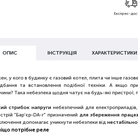
Експрес-дос
ОПИС
ІНСТРУКЦІЯ
ХАРАКТЕРИСТИКИ
ен, у кого в будинку є газовий котел, плита чи інше газо
дбання та встановлення подібної техніки. А якщо пр
чини? Така небезпека щодня чатує на будь-які пристрої, 
кий стрибок напруги
небезпечний для електроприладів,
стрій "Бар'єр-DA-г" призначений
для збереження праце
ключення допомагає уникнути небезпеки від
нестабільно
віщо потрібне реле