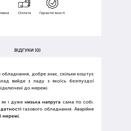
тавка
Оплата
Гарантія якості
ВІДГУКИ (0)
ве обладнання, добре знає, скільки коштує
илад вийде з ладу з якоїсь безглуздої
підключені до мережі.
 як і дуже
низька напруга
сама по собі.
здатності
газового обладнання. Аварійне
ї мережі.