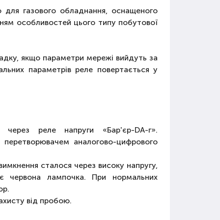
но для газового обладнання, оснащеного
ням особливостей цього типу побутової
падку, якщо параметри мережі вийдуть за
альних параметрів реле повертається у
 через реле напруги «Бар'єр-DA-г».
з перетворювачем аналогово-цифрового
вимкнення сталося через високу напругу,
хує червона лампочка. При нормальних
ор.
ахисту від пробою.