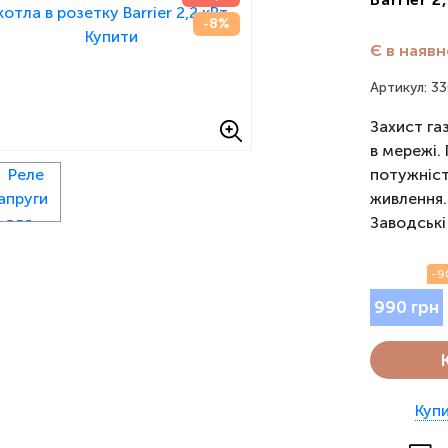
-8%
Є в наявн
Артикул: 3
Захист га
в мережі.
потужніст
живлення.
Заводські
-9
990 грн
Купи