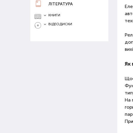
ЛІТЕРАТУРА
Еле
авт
КНИГИ
тех
ВІДЕОДИСКИ
Рел
доп
вих
Як
Що
Фун
тип
На 
гор
пар
При