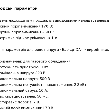
водські параметри
ель надходить у продаж із заводськими налаштуваннями
ижній поріг вимикання
170 В
;
ерхній поріг вимикання
250 В
;
атримка під час увімкнення
1 с
.
ни параметрів для реле напруги «Бар'єр-DA-г» виробнико
ризначення: для газового обладнання.
отужність пристрою: 8 Вт.
омінальна напруга 220 В.
аксимальна напруга: 500 В
аксимальна потужність навантаження: 2,2 кВт.
аксимальний струм: 10 А.
ас спрацьовування: 50 мс.
істерезис порогів: 7 В.
ижній поріг вимикання: 170 В.