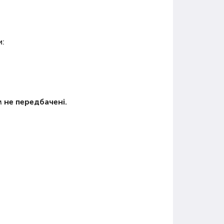
:
м
не передбачені
.