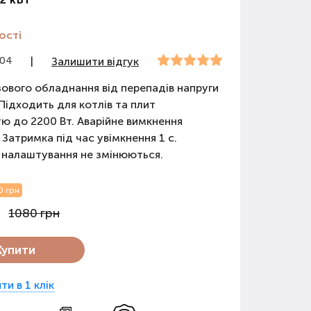
ості
304
|
Залишити відгук
зового обладнання від перепадів напруги
 Підходить для котлів та плит
ю до 2200 Вт. Аварійне вимкнення
 Затримка під час увімкнення 1 с.
 налаштування не змінюються.
0 грн
1080 грн
Купити
ти в 1 клік