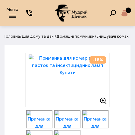
Меню
0
/
/
/
Головна
Для дому та дачі
Домашні помічники
Знищувачі комах
-18%