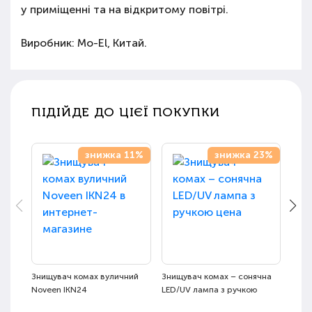
у приміщенні та на відкритому повітрі.
Виробник: Mo-El, Китай.
ПІДІЙДЕ ДО ЦІЄЇ ПОКУПКИ
знижка 11%
знижка 23%
Знищувач комах вуличний
Знищувач комах – сонячна
Знищ
Noveen IKN24
LED/UV лампа з ручкою
IKN9