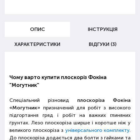
ОПИС
ІНСТРУКЦІЯ
ХАРАКТЕРИСТИКИ
ВІДГУКИ (3)
Чому варто купити плоскоріз Фокіна
"Могутник"
Спеціальний різновид
плоскоріза Фокіна
«Могутник»
призначений для робіт з високого
підгортання гряд і робіт на важких глиняних
ґрунтах. Лезо плоскоріза ширше і коротше ніж у
великого плоскоріза з
універсального комплекту
.
До плоскоріза додається два болти з гайками та