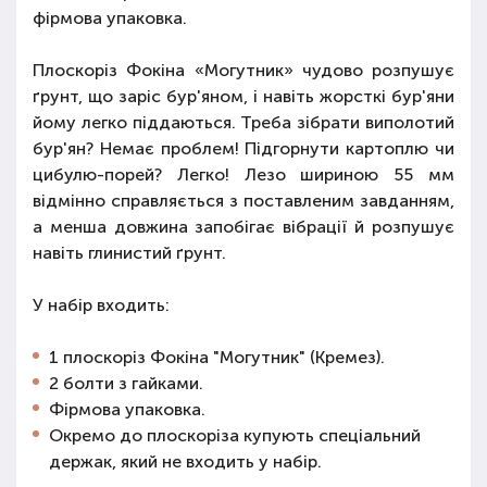
фірмова упаковка.
Плоскоріз Фокіна «Могутник» чудово розпушує
ґрунт, що заріс бур'яном, і навіть жорсткі бур'яни
йому легко піддаються. Треба зібрати виполотий
бур'ян? Немає проблем! Підгорнути картоплю чи
цибулю-порей? Легко! Лезо шириною 55 мм
відмінно справляється з поставленим завданням,
а менша довжина запобігає вібрації й розпушує
навіть глинистий ґрунт.
У набір входить:
1 плоскоріз Фокіна "Могутник" (Кремез).
2 болти з гайками.
Фірмова упаковка.
Окремо до плоскоріза купують спеціальний
держак, який не входить у набір.