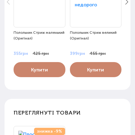
Полольник Стриж маленький
Полольник Стриж великий
Плос
(Оригінал)
(Оригінал)
355грн
425 грн
399грн
455 грн
499
Купити
Купити
ПЕРЕГЛЯНУТІ ТОВАРИ
знижка -9%