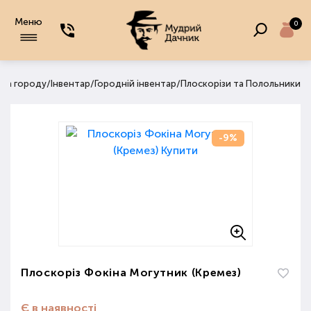
Меню
0
/
/
/
 та городу
Інвентар
Городній інвентар
Плоскорізи та Полольники
-9%
Плоскоріз Фокіна Могутник (Кремез)
Є в наявності