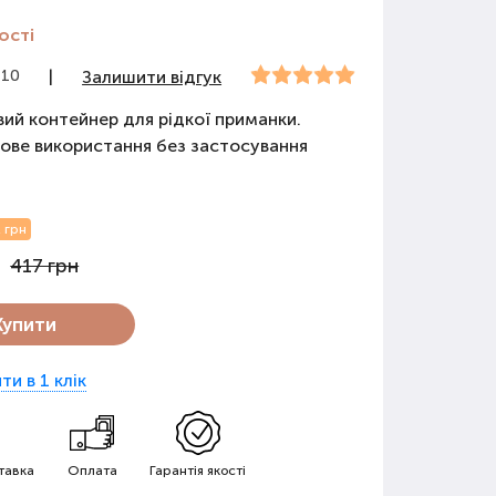
ості
410
|
Залишити відгук
ий контейнер для рідкої приманки.
ове використання без застосування
 грн
417 грн
Купити
ти в 1 клік
тавка
Оплата
Гарантія якості