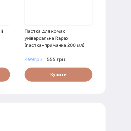
ії
Пастка для комах
Пастка для
універсальна Rapax
мух Wasp K
(пастка+приманка 200 мл)
499грн
555 грн
899грн
Купити