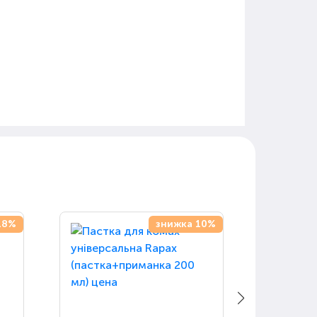
18%
знижка 10%