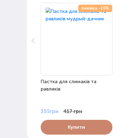
знижка -15%
Пастка для слимаків та
равликів
355грн
417 грн
Купити