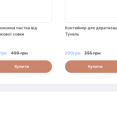
омонна пастка від
Контейнер для дератизац
кової совки
Тунель
грн
499 грн
290грн
355 грн
Купити
Купити