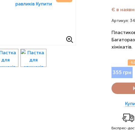
Є в наявн
Артикул: 3
Пластиков
Багатораз
хімікатів.
-62
355 грн
Купи
Експрес-дос