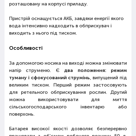
розташовану на корпусі приладу.
Пристрій оснащується АКБ, завдяки енергії якого
вода інтенсивно надходить в обприскувач і
виходить з нього під тиском.
Особливості
За допомогою носика на виході можна змінювати
напір струменю. Є
два положення: режим
туману і сфокусований струмінь
, випущений під
великим тиском. Перший режим застосовують
для ретельного обприскування рослин. Другий
можна використовувати для миття
сільськогосподарського інвентарю або
поверхонь.
Батарея високої якості дозволяє безперервно
працювати з об'ємом робочого розчину 50 л.