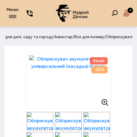
Меню
0
/
/
/
и для дачі, саду та городу
Інвентар
Все для поливу
Обприскувачі
Акція
-22%