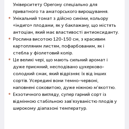
Університету Орегону спеціально для
приватного та аматорського вирощування.
Унікальний томат з дійсно синіми, кольору
«індиго» плодами, як у баклажану, що містять
антоціан, який має властивості антиоксиданту.
Рослина висотою 120-150 см, з красивим
картопляним листям, пофарбованим, як і
стебла у фіолетовий колір.
Це великі чері, що мають сильний аромат і
дуже приємний, несподівано цукерково-
солодкий смак, який відрізняє їх від інших
сортів. Усередині вони темно-червоні,
наповнені соковитою, дуже ніжною м'якоттю.
Екзотичного вигляду, супер гарний сорт із
відмінною стабільною зав'язуваністю плодів у
широкому діапазоні температур.