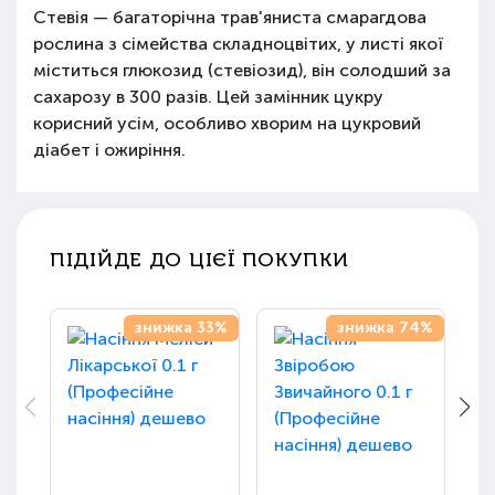
Стевія — багаторічна трав'яниста смарагдова
рослина з сімейства складноцвітих, у листі якої
міститься глюкозид (стевіозид), він солодший за
сахарозу в 300 разів. Цей замінник цукру
корисний усім, особливо хворим на цукровий
діабет і ожиріння.
ПІДІЙДЕ ДО ЦІЄЇ ПОКУПКИ
знижка 33%
знижка 74%