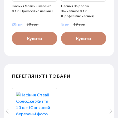
Насіння Меліси Лікарської
Насіння Звіробою
Насі
0.1 г (Професійне насіння)
Звичайного 0.1 г
0.3 г
(Професійне насіння)
20грн
30 грн
5грн
19 грн
29г
Купити
Купити
ПЕРЕГЛЯНУТІ ТОВАРИ