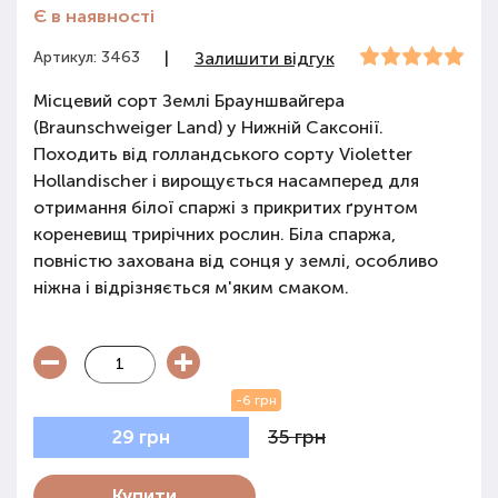
Є в наявності
Артикул: 3463
|
Залишити відгук
Місцевий сорт Землі Брауншвайгера
(Braunschweiger Land) у Нижній Саксонії.
Походить від голландського сорту Violetter
Hollandischer і вирощується насамперед для
отримання білої спаржі з прикритих ґрунтом
кореневищ трирічних рослин. Біла спаржа,
повністю захована від сонця у землі, особливо
ніжна і відрізняється м'яким смаком.
-6 грн
35 грн
29 грн
Купити