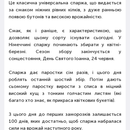
Це класична універсальна спаржа, що видається
за смаком ніжних рівних кілків, з дуже ранньою
появою бутонів та високою врожайністю.
Смак, як і раніше, є характеристикою, що
дозволяє цьому сорту існувати сьогодні. У
Німеччині спаржу починають збирати у квітні-
березні. Сезон збору закінчується у
сонцестояння, День Святого Іоанна, 24 червня.
Спаржа дає паростки сім разів, і цього дня
роблять останній шостий збір. Потім дають
сьомому паростку вирости з списа в міцний
високий кущ з тонким голчастим листям (які
багато хто знає, як прикраса квіткових букетів).
З цього дня до перших заморозків залишається
100 днів, яких достатньо, щоб спаржа набралася
сили на врожай наступного року.