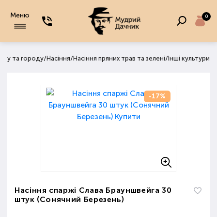
Меню
0
/
/
/
саду та городу
Насіння
Насіння пряних трав та зелені
Інші культури
-17%
Насіння спаржі Слава Брауншвейга 30
штук (Сонячний Березень)