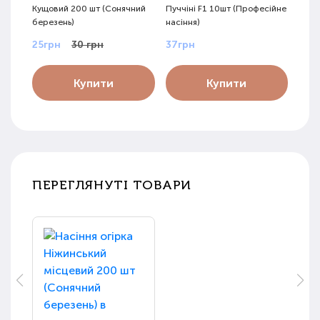
Кущовий 200 шт (Сонячний
Пуччіні F1 10шт (Професійне
Осін
березень)
насіння)
бере
25грн
30 грн
37грн
20г
Купити
Купити
ПЕРЕГЛЯНУТІ ТОВАРИ