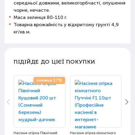
середньої довжини, великогорбчасті, опушення
чорне, нечасте.
Маса зеленця 80-110 г.
Товарна врожайність у відкритому ґрунті 4,9
кг/кв.м.
ПІДІЙДЕ ДО ЦІЄЇ ПОКУПКИ
знижка 17%
Насіння огірка Північний
Насіння огірка кімнатного
Насі