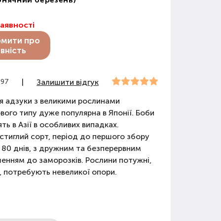
наявності
омити про
вність
497
|
Залишити відгук
я адзуки з великими рослинами
вого типу дуже популярна в Японії. Боби
ять в Азії в особливих випадках.
тиглий сорт, період до першого збору
- 80 днів, з дружним та безперервним
нням до заморозків. Рослини потужні,
і, потребують невеликої опори.