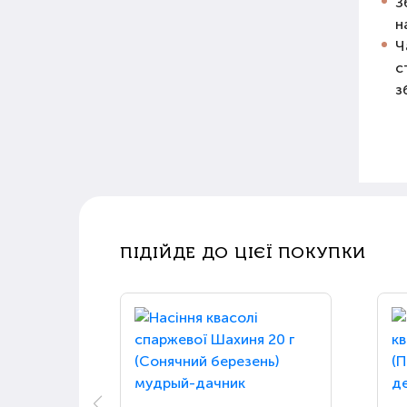
З
н
Ч
с
з
ПІДІЙДЕ ДО ЦІЄЇ ПОКУПКИ