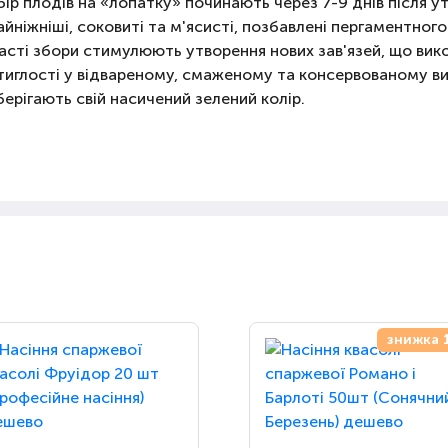
бір плодів на «лопатку» починають через 7-9 днів після ут
айніжніші, соковиті та м'ясисті, позбавлені пергаментног
асті збори стимулюють утворення нових зав'язей, що вик
тиглості у відвареному, смаженому та консервованому в
берігають свій насичений зелений колір.
знижка 