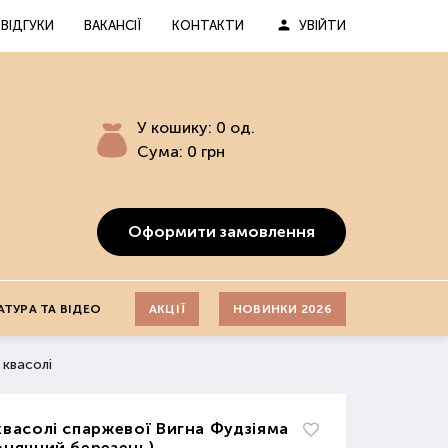
ВІДГУКИ
ВАКАНСІЇ
КОНТАКТИ
УВІЙТИ
У кошику:
0
од.
Сума:
0
грн
Оформити замовлення
АТУРА ТА ВІДЕО
АКЦІЇ
НОВИНКИ 2026
 квасолі
квасолі спаржевої Вигна Фудзіяма
онячний березень)