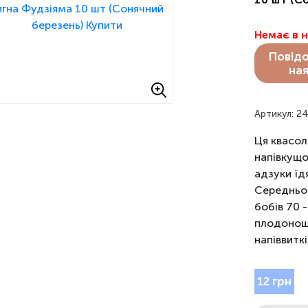
Немає в 
Повід
ная
Артикул: 2
Ця квасол
напівкущо
адзуки їд
Середньос
бобів 70 
плодоноше
напіввитк
12 грн