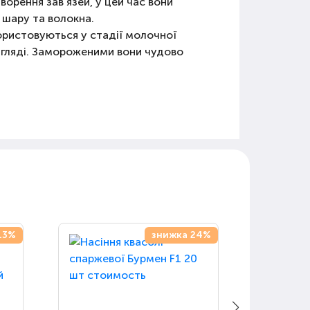
ворення зав'язей, у цей час вони
о шару та волокна.
ористовуються у стадії молочної
игляді. Замороженими вони чудово
13%
знижка 24%