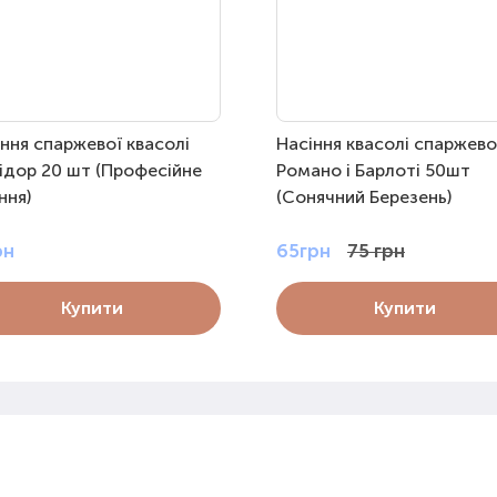
ння спаржевої квасолі
Насіння квасолі спаржево
ідор 20 шт (Професійне
Романо і Барлоті 50шт
ння)
(Сонячний Березень)
рн
65грн
75 грн
Купити
Купити