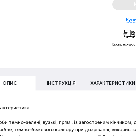
Купи
Експрес-дос
ОПИС
ІНСТРУКЦІЯ
ХАРАКТЕРИСТИКИ
актеристика:
оби темно-зелені, вузькі, прямі, із загостреним кінчиком,
рібне, темно-бежевого кольору при дозріванні, використо