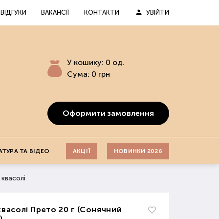
ВІДГУКИ
ВАКАНСІЇ
КОНТАКТИ
УВІЙТИ
У кошику:
0
од.
Сума:
0
грн
Оформити замовлення
АТУРА ТА ВІДЕО
АКЦІЇ
НОВИНКИ 2026
 квасолі
квасолі Прето 20 г (Сонячний
)