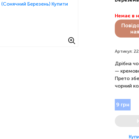
Немає в 
Повід
ная
Артикул: 2
Дрібна чо
— кремово
Прето збе
чорний ко
9 грн
Купи