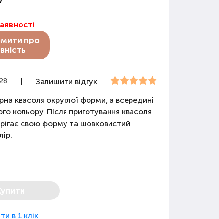
наявності
омити про
вність
228
|
Залишити відгук
рна квасоля округлої форми, а всередині
го кольору. Після приготування квасоля
рігає свою форму та шовковистий
лір.
Купити
ти в 1 клік