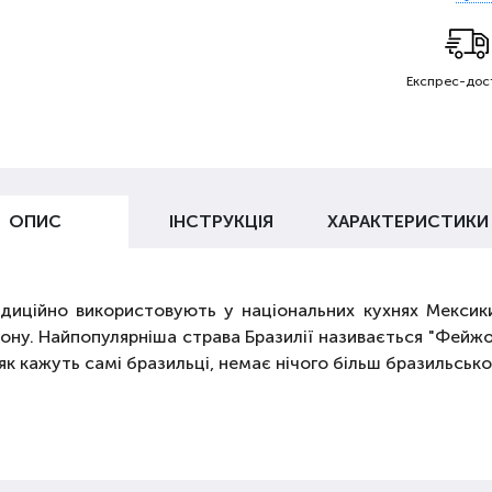
Експрес-дос
ОПИС
ІНСТРУКЦІЯ
ХАРАКТЕРИСТИКИ
диційно використовують у національних кухнях Мексики
іону. Найпопулярніша страва Бразилії називається "Фейжо
 як кажуть самі бразильці, немає нічого більш бразильсько