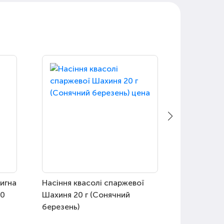
вигна
Насіння квасолі спаржевої
Насіння ф
10
Шахиня 20 г (Сонячний
Ніжна Трі
березень)
Березень)