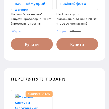
Насіння білокачанної
Насіння капусти
Насі
капусти Професор F1 20 шт
білокачанної Аліна F1 20 шт
біло
(Професійне насіння)
(Професійне насіння)
(Про
32грн
35грн
39 грн
29г
Купити
Купити
ПЕРЕГЛЯНУТІ ТОВАРИ
знижка -16%