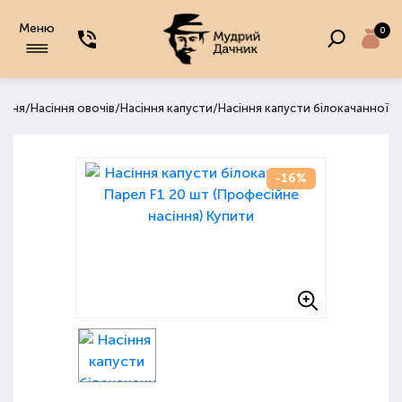
Меню
0
/
/
/
іння
Насіння овочів
Насіння капусти
Насіння капусти білокачанної
-16%