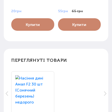
20грн
55грн
65 грн
48г
Купити
Купити
ПЕРЕГЛЯНУТІ ТОВАРИ