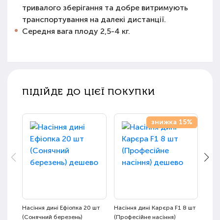
тривалого зберігання та добре витримують
транспортування на далекі дистанції.
Середня вага плоду 2,5-4 кг.
ПІДІЙДЕ ДО ЦІЄЇ ПОКУПКИ
знижка 15%
Насіння дині Ефіопка 20 шт
Насіння дині Карєра F1 8 шт
Насін
(Сонячний березень)
(Професійне насіння)
(Про