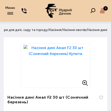
Меню
0
/
/
/
вари для дачі, саду та городу
Насіння
Насіння овочів
Насіння дині
Насіння дині Амал F2 30 шт (Сонячний
березень)