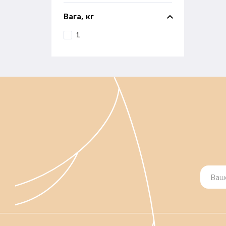
Стим
Вага, кг
дуж
отри
1
Мік
Цей 
збер
вико
Прир
ефек
Пре
кваш
Пр
При 
фак