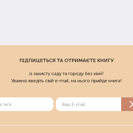
улятори росту сприяють активації вегетативних процесів. Препар
е приживаються в холодному кліматі. Використання цих засобів дл
мання першого врожаю та покращити смакові якості плодів.
робіологічні засоби
різновид препаратів являє собою набір концентрованих мікрооргані
ігання корисні бактерії сплять аж до розкриття упаковки. При в
нувати покладені на них функції.
ПІДПИШІТЬСЯ ТА ОТРИМАЄТЕ КНИГУ
одна життєдіяльність мікроорганізмів відновлює родючість ґрунту 
із захисту саду та городу без хімії!
тивні як засіб для захисту рослин від паразитів та інших патогенних 
Уважно введіть свій e-mail, на нього прийде книга!
парати цього типу задіяні не лише в землеробстві. Корисні бак
еного молока, хлібної закваски. Препарати додають у їжу тваринам
авильне застосування добрив
виборі засобів слід враховувати властивості ґрунту: ступінь родю
тори. Неправильне застосування добрив може призвести до зв