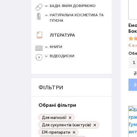
БАДИ, ЯКИМ ДОВІРЯЄМО
НАТУРАЛЬНА КОСМЕТИКА ТА
ГІГІЄНА
Емо
Бок
ЛІТЕРАТУРА
Є в 
КНИГИ
Обер
ВІДЕОДИСКИ
1
2
2
ФІЛЬТРИ
Обрані фільтри
Для магнолії
Для сукулентів (кактусів)
ЕМ-препарати