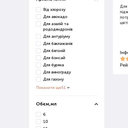
Для
Від хлорозу
під
Для авокадо
потр
цвіт
Для азалій та
рододендронів
Для антуріуму
Різ
Для баклажанів
Для бегоній
Інф
Для 
Для бонсай
засо
Добр
Рей
Для буряка
Для винограду
Орг
Для газону
Показати ще
51
Орга
сапр
пові
Обєм,мл
ґрун
6
Орг
10
веге