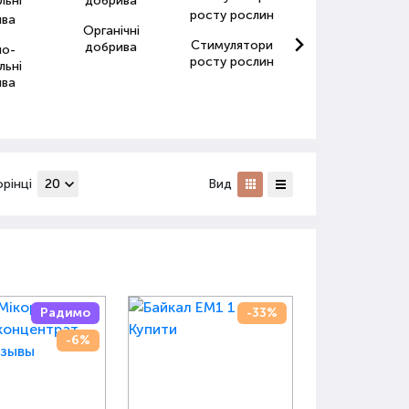
Органічні
Стимулятори
Антистресанти
добрива
но-
росту рослин
для рослин
льні
ива
орінці
Вид
Радимо
-33%
-6%