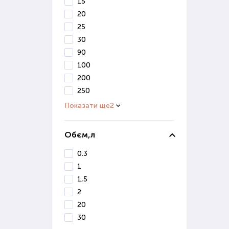
15
20
Гру
25
30
Грун
90
засо
100
До ц
200
250
в
п
Показати ще
2
д
Обєм,л
Ці р
0.3
Грун
для 
1
1,5
Ст
2
20
Розв
30
роз