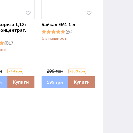
ориза 1,12г
Байкал ЕМ1 1 л
концентрат,
4
Є в наявності
17
ості
н
299 грн
-44 грн
-100 грн
Купити
Купити
н
199 грн