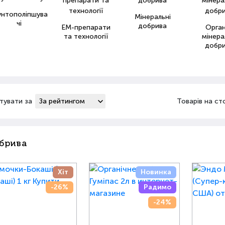
унтополіпшува
Мінеральні
чі
добрива
ЕМ-препарати
Орга
та технології
мінера
добр
тувати за
Товарів на ст
брива
Хіт
Новинка
-26%
Радимо
-24%