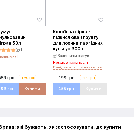
гумус
Колоїдна сірка -
нульований
підкислювач ґрунту
ігран 30л
для лохини та ягідних
культур 300 г
1
Залишити відгук
наявності
Немає в наявності
Повідомити про наявність
689 грн
199 грн
-190 грн
-44 грн
Купити
Купити
499 грн
155 грн
рива: які бувають, як застосовувати, де купити