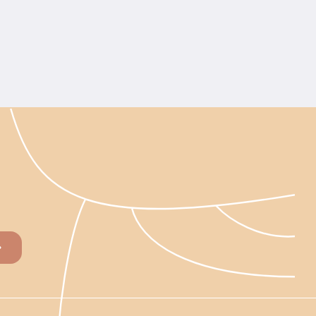
ати допомагають адаптуватися культурам, які не
я винограду та цитрусових дозволяє прискорити
змів у сплячому стані. За умови дотримання умов
несенні у ґрунт вони активізуються і починають
внаслідок ферментації органіки. Бактерії також
факторів.
терії використовують для приготування квасу,
 для покращення травлення.
чості, механічний склад, вік насаджень та інші
оротного ефекту. Надлишок провокує активне