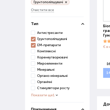
Грунтополіпшувачі
Очистити все
Тип
Біо
гра
Антистресанти
Гум
Грунтополіпшувачі
ЕМ-препарати
Є в 
Комплексні
Коренеутворювачі
Мікроелементи
1
Мінеральні
1
Органо-мінеральні
Органічні
Стимулятори росту
Показати ще
1
Доб
Призначення