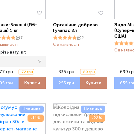
чки-Бокаші (ЕМ-
Органічне добриво
Эндо Мік
аші) 1 кг
Гуміпас 2л
(Супер-
США)
7
2
наявності
Є в наявності
Є в наявн
іть вагу, кг:
77 грн
335 грн
699 гр
-72 грн
-80 грн
Купити
Купити
05 грн
255 грн
655 гр
Новинка
Новинка
-11%
-22%