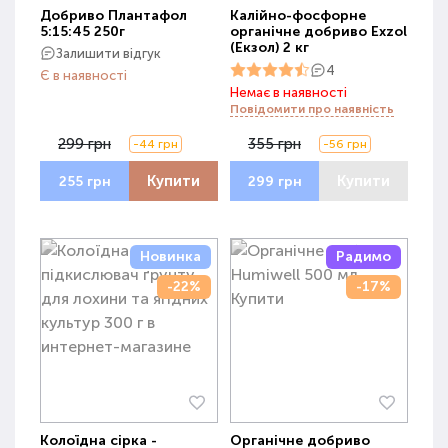
Добриво Плантафол
Калійно-фосфорне
5:15:45 250г
органічне добриво Exzol
(Екзол) 2 кг
Залишити відгук
4
Є в наявності
Немає в наявності
Повідомити про наявність
299 грн
355 грн
-44 грн
-56 грн
Купити
Купити
255 грн
299 грн
Новинка
Радимо
-22%
-17%
Колоїдна сірка -
Органічне добриво