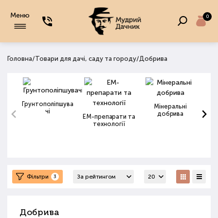
Меню
0
/
/
Головна
Товари для дачі, саду та городу
Добрива
Грунтополіпшува
Мінеральні
чі
добрива
ЕМ-препарати та
технології
Фільтри
3
Добрива