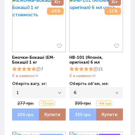
Хіт
Хіт
-26%
-11%
Емочки-Бокаші (ЕМ-
НВ-101 (Японія,
Бокаші) 1 кг
оригінал) 6 мл
7
15
Є в наявності
Є в наявності
Оберіть вагу, кг:
Оберіть об'єм, мл:
1
6
277 грн
399 грн
-72 грн
-44 грн
Купити
Купити
205 грн
355 грн