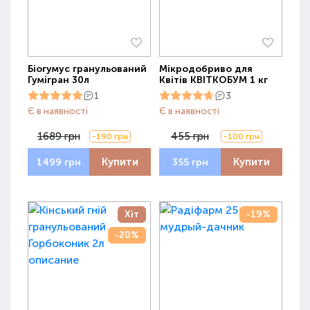
Біогумус гранульований
Мікродобриво для
Гумігран 30л
Квітів КВІТКОБУМ 1 кг
1
3
Є в наявності
Є в наявності
1689 грн
455 грн
-190 грн
-100 грн
Купити
Купити
1499 грн
355 грн
Хіт
-19%
-20%