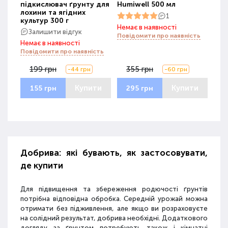
підкислювач ґрунту для
Humiwell 500 мл
лохини та ягідних
1
культур 300 г
Немає в наявності
Залишити відгук
Повідомити про наявність
Немає в наявності
Повідомити про наявність
199 грн
355 грн
-44 грн
-60 грн
Купити
Купити
155 грн
295 грн
Добрива: які бувають, як застосовувати,
де купити
Для підвищення та збереження родючості ґрунтів
потрібна відповідна обробка. Середній урожай можна
отримати без підживлення, але якщо ви розраховуєте
на солідний результат, добрива необхідні. Додаткового
догляду за ґрунтом потребують також і кімнатні