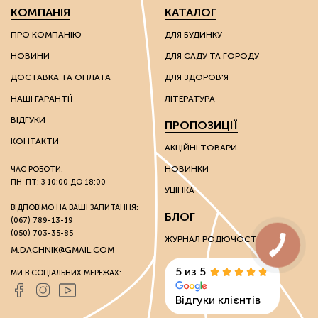
діатоміти – багаті на кварц сполуки, які
КОМПАНІЯ
КАТАЛОГ
використовують для покращення властивостей
надлегких ґрунтів.
ПРО КОМПАНІЮ
ДЛЯ БУДИНКУ
НОВИНИ
ДЛЯ САДУ ТА ГОРОДУ
Ці речовини мають каталітичні та іонообмінні
властивості, завдяки яким можна впливати на хімічні
ДОСТАВКА ТА ОПЛАТА
ДЛЯ ЗДОРОВ'Я
властивості ґрунту.
НАШІ ГАРАНТІЇ
ЛІТЕРАТУРА
Грунтополіпшувачі використовують без обмежень на
ВІДГУКИ
ПРОПОЗИЦІЇ
вид культури: вони однаково гарні як для плодоносних
культур, так і для пальм та інших екзотів.
КОНТАКТИ
АКЦІЙНІ ТОВАРИ
НОВИНКИ
ЧАС РОБОТИ:
Стимулятори росту
ПН-ПТ: З 10:00 ДО 18:00
УЦІНКА
Розвиток культур багато в чому залежить від зовнішніх
ВІДПОВІМО НА ВАШІ ЗАПИТАННЯ:
БЛОГ
(067) 789-13-19
факторів. Через несприятливі погодні умови на ранніх
(050) 703-35-85
стадіях розвитку молоді рослини розвиваються
ЖУРНАЛ РОДЮЧОСТІ
недостатньо активно, виростають слабкими та
M.DACHNIK@GMAIL.COM
нежиттєстійкими.
5 из 5
МИ В СОЦІАЛЬНИХ МЕРЕЖАХ:
Стимулятори росту сприяють активації вегетативних
Відгуки клієнтів
процесів. Препарати допомагають адаптуватися