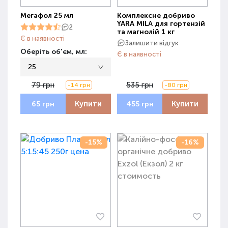
Мегафол 25 мл
Комплексне добриво
YARA MILA для гортензій
2
та магнолій 1 кг
Є в наявності
Залишити відгук
Оберіть об'єм, мл:
Є в наявності
25
79 грн
535 грн
-14 грн
-80 грн
Купити
Купити
65 грн
455 грн
-15%
-16%