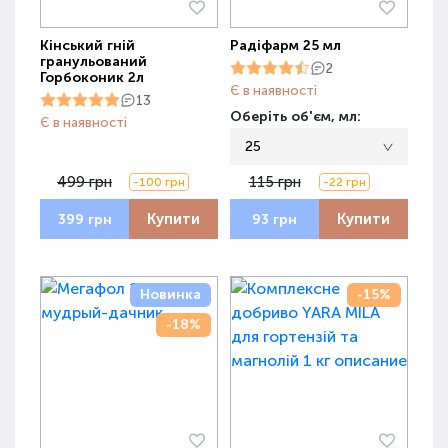
Кінський гній
Радіфарм 25 мл
гранульований
2
Горбоконик 2л
Є в наявності
13
Оберіть об'єм, мл:
Є в наявності
25
499 грн
115 грн
-100 грн
-22 грн
Купити
Купити
399 грн
93 грн
Новинка
-15%
-18%