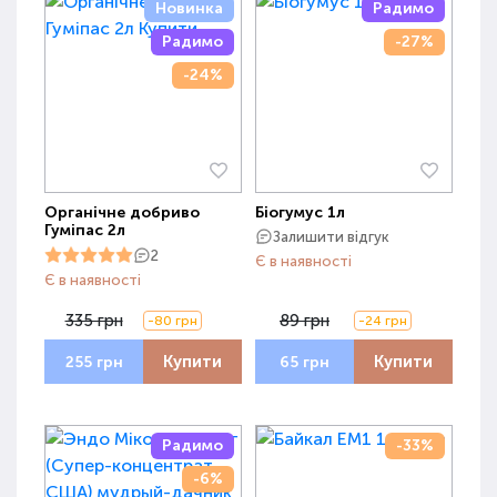
Новинка
Радимо
Радимо
-27%
-24%
Органічне добриво
Біогумус 1л
Гуміпас 2л
Залишити відгук
2
Є в наявності
Є в наявності
335 грн
89 грн
-80 грн
-24 грн
Купити
Купити
255 грн
65 грн
Радимо
-33%
-6%