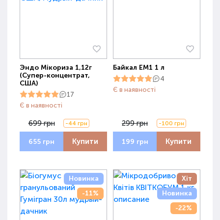
Эндо Мікориза 1,12г
Байкал ЕМ1 1 л
(Супер-концентрат,
4
США)
Є в наявності
17
Є в наявності
699 грн
299 грн
-44 грн
-100 грн
Купити
Купити
655 грн
199 грн
Новинка
Хіт
-11%
Новинка
-22%