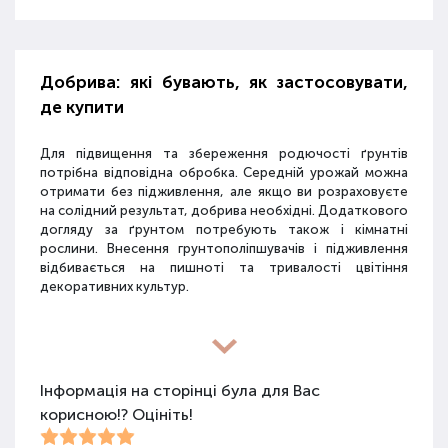
Добрива: які бувають, як застосовувати,
де купити
Для підвищення та збереження родючості ґрунтів
потрібна відповідна обробка. Середній урожай можна
отримати без підживлення, але якщо ви розраховуєте
на солідний результат, добрива необхідні. Додаткового
догляду за ґрунтом потребують також і кімнатні
рослини. Внесення грунтополіпшувачів і підживлення
відбивається на пишноті та тривалості цвітіння
декоративних культур.
Різновиди засобів для покращення
властивостей ґрунту
Інформація на сторінці була для Вас
корисною!? Оцініть!
Для покращення поживних якостей ґрунту
використовуються різні види засобів: мінеральні