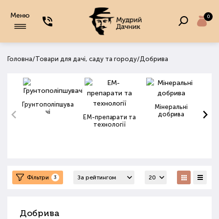
Меню
0
/
/
Головна
Товари для дачі, саду та городу
Добрива
Грунтополіпшува
Мінеральні
чі
добрива
ЕМ-препарати та
технології
Фільтри
3
Добрива