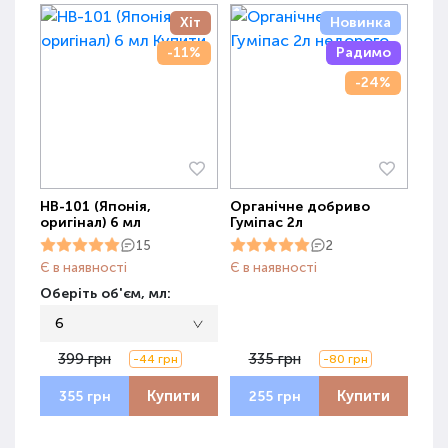
Хіт
Новинка
-11%
Радимо
-24%
НВ-101 (Японія,
Органічне добриво
оригінал) 6 мл
Гуміпас 2л
15
2
Є в наявності
Є в наявності
Оберіть об'єм, мл:
6
399 грн
335 грн
-44 грн
-80 грн
Купити
Купити
355 грн
255 грн