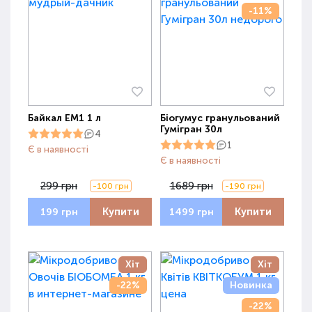
-11%
Байкал ЕМ1 1 л
Біогумус гранульований
Гумігран 30л
4
1
Є в наявності
Є в наявності
299 грн
1689 грн
-100 грн
-190 грн
Купити
Купити
199 грн
1499 грн
Хіт
Хіт
-22%
Новинка
-22%