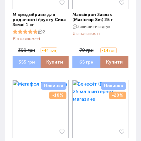
Мікродобриво для
Максікроп Завязь
родючості ґрунту Сила
(Maxicrop Set) 25 г
Землі 1 кг
Залишити відгук
2
Є в наявності
Є в наявності
399 грн
79 грн
-44 грн
-14 грн
Купити
Купити
355 грн
65 грн
Новинка
Новинка
-18%
-20%