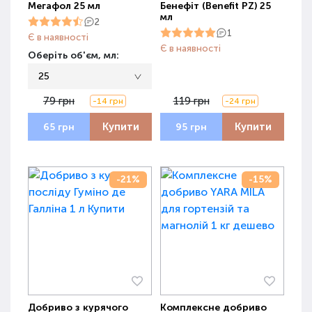
Мегафол 25 мл
Бенефіт (Benefit PZ) 25
мл
2
1
Є в наявності
Є в наявності
Оберіть об'єм, мл:
25
79 грн
119 грн
-14 грн
-24 грн
Купити
Купити
65 грн
95 грн
-21%
-15%
Добриво з курячого
Комплексне добриво