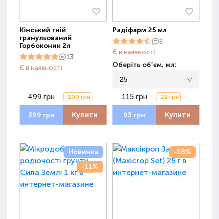
Кінський гній
Радіфарм 25 мл
гранульований
2
Горбоконик 2л
Є в наявності
13
Оберіть об'єм, мл:
Є в наявності
25
499 грн
115 грн
-100 грн
-22 грн
Купити
Купити
399 грн
93 грн
Новинка
-18%
-11%