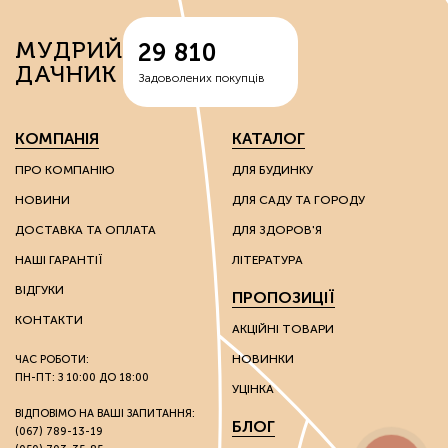
вермикуліти — відходи руди, що володіють здатністю
МУДРИЙ
29 810
спершу накопичувати вологу, а потім поступово
ДАЧНИК
вивільняти її;
Задоволених покупців
перліти – сполуки вулканічного походження, що
надають вологоутримуючі властивості субстратам;
діатоміти – багаті на кварц сполуки, які
КОМПАНІЯ
КАТАЛОГ
використовують для покращення властивостей
надлегких ґрунтів.
ПРО КОМПАНІЮ
ДЛЯ БУДИНКУ
НОВИНИ
ДЛЯ САДУ ТА ГОРОДУ
Ці речовини мають каталітичні та іонообмінні
властивості, завдяки яким можна впливати на хімічні
ДОСТАВКА ТА ОПЛАТА
ДЛЯ ЗДОРОВ'Я
властивості ґрунту.
НАШІ ГАРАНТІЇ
ЛІТЕРАТУРА
Грунтополіпшувачі використовують без обмежень на
ВІДГУКИ
ПРОПОЗИЦІЇ
вид культури: вони однаково гарні як для плодоносних
культур, так і для пальм та інших екзотів.
КОНТАКТИ
АКЦІЙНІ ТОВАРИ
НОВИНКИ
ЧАС РОБОТИ:
Стимулятори росту
ПН-ПТ: З 10:00 ДО 18:00
УЦІНКА
Розвиток культур багато в чому залежить від зовнішніх
ВІДПОВІМО НА ВАШІ ЗАПИТАННЯ:
БЛОГ
(067) 789-13-19
факторів. Через несприятливі погодні умови на ранніх