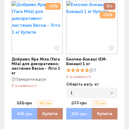
-15%
Хіт
-26%
Добриво Яра Міла (Yara
Емочки-Бокаші (ЕМ-
Mila) для декоративно-
Бокаші) 1 кг
листяних Весна - Літо 1
7
кг
Є в наявності
Залишити відгук
Оберіть вагу, кг:
Є в наявності
1
535 грн
277 грн
-80 грн
-72 грн
Купити
Купити
455 грн
205 грн