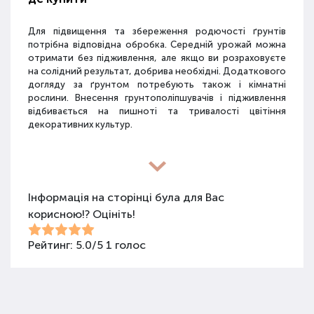
Для підвищення та збереження родючості ґрунтів
потрібна відповідна обробка. Середній урожай можна
отримати без підживлення, але якщо ви розраховуєте
на солідний результат, добрива необхідні. Додаткового
догляду за ґрунтом потребують також і кімнатні
рослини. Внесення грунтополіпшувачів і підживлення
відбивається на пишноті та тривалості цвітіння
декоративних культур.
Різновиди засобів для покращення
властивостей ґрунту
Інформація на сторінці була для Вас
корисною!? Оцініть!
Для покращення поживних якостей ґрунту
використовуються різні види засобів: мінеральні
добрива, органічні суміші, засоби змішаного типу,
Рейтинг:
5.0
/
5
1
голос
стимулятори росту та бактеріологічні препарати.
Добрива не можна використовувати бездумно, треба
знати, що й для чого застосовується.