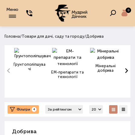
Меню
0
/
/
Головна
Товари для дачі, саду та городу
Добрива
Грунтополіпшува
Мінеральні
чі
добрива
ЕМ-препарати та
технології
Фільтри
4
Добрива