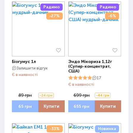
Радимо
Радимо
-27%
-6%
Біогумус 1л
Эндо Мікориза 1,12г
(Супер-концентрат,
Залишити відгук
США)
Є в наявності
17
Є в наявності
89 грн
699 грн
-24 грн
-44 грн
Купити
Купити
65 грн
655 грн
-33%
Новинка