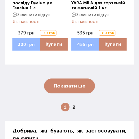
посліду Гуміно де
YARA MILA для гортензій
Галліна 1 л
та магнолій 1 кг
Залишити відгук
Залишити відгук
Є в наявності
Є в наявності
379 грн
535 грн
-79 грн
-80 грн
Купити
Купити
300 грн
455 грн
Показати ще
1
2
Добрива: які бувають, як застосовувати,
де купити