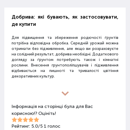
Добрива: які бувають, як застосовувати,
де купити
Для підвищення та збереження родючості ґрунтів
потрібна відповідна обробка. Середній урожай можна
отримати без підживлення, але якщо ви розраховуєте
на солідний результат, добрива необхідні. Додаткового
догляду за ґрунтом потребують також і кімнатні
рослини. Внесення грунтополіпшувачів і підживлення
відбивається на пишноті та тривалості цвітіння
декоративних культур.
Різновиди засобів для покращення
властивостей ґрунту
Інформація на сторінці була для Вас
корисною!? Оцініть!
Для покращення поживних якостей ґрунту
використовуються різні види засобів: мінеральні
добрива, органічні суміші, засоби змішаного типу,
Рейтинг:
5.0
/
5
1
голос