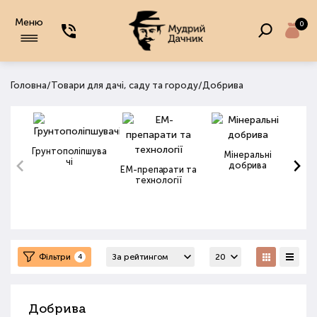
Меню
0
/
/
Головна
Товари для дачі, саду та городу
Добрива
Грунтополіпшува
Мінеральні
чі
добрива
ЕМ-препарати та
технології
Фільтри
4
Добрива