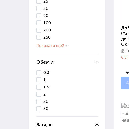
25
30
90
100
Доб
200
(Ya
250
дек
Осі
Показати ще
2
З
Є в 
Обєм,л
5
0.3
1
4
1,5
2
20
30
Вага, кг