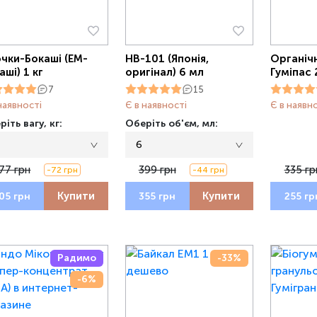
чки-Бокаші (ЕМ-
НВ-101 (Японія,
Органіч
аші) 1 кг
оригінал) 6 мл
Гуміпас 
7
15
наявності
Є в наявності
Є в наявн
іть вагу, кг:
Оберіть об'єм, мл:
6
77 грн
399 грн
335 гр
-72 грн
-44 грн
Купити
Купити
05 грн
355 грн
255 гр
Радимо
-33%
-6%