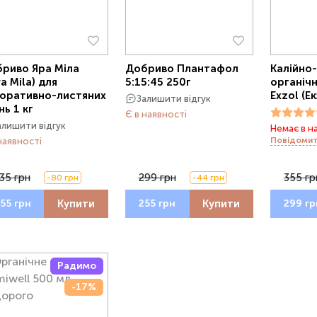
риво Яра Міла
Добриво Плантафол
Калійно
ra Mila) для
5:15:45 250г
органіч
оративно-листяних
Exzol (Ек
Залишити відгук
нь 1 кг
Є в наявності
алишити відгук
Немає в н
Повідомит
наявності
35 грн
299 грн
355 гр
-80 грн
-44 грн
Купити
Купити
55 грн
255 грн
299 гр
Радимо
-17%