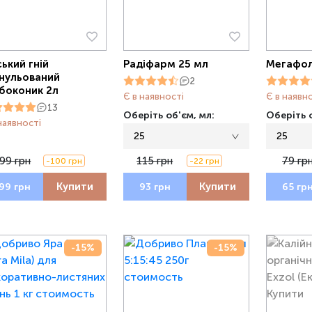
ський гній
Радіфарм 25 мл
Мегафол
нульований
2
боконик 2л
Є в наявності
Є в наявн
13
Оберіть об'єм, мл:
Оберіть о
наявності
25
25
99 грн
115 грн
79 гр
-100 грн
-22 грн
Купити
Купити
99 грн
93 грн
65 гр
-15%
-15%