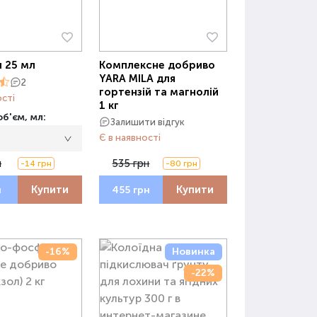
 25 мл
Комплексне добриво
YARA MILA для
2
гортензій та магнолій
ості
1 кг
б'єм, мл:
Залишити відгук
Є в наявності
н
535 грн
-14 грн
-80 грн
Купити
Купити
н
455 грн
-16%
Новинка
-22%