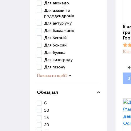
Для авокадо
Для азалій та
рододендронів
Для антуріуму
Кін
Для баклажанів
гра
Для бегоній
Гор
Для бонсай
Є в 
Для буряка
Для винограду
Для газону
4
Показати ще
51
3
Обєм,мл
6
10
15
20