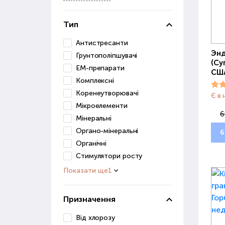
Тип
Антистресанти
Энд
Грунтополіпшувачі
(Су
ЕМ-препарати
СШ
Комплексні
Коренеутворювачі
Є в 
Мікроелементи
6
Мінеральні
Органо-мінеральні
6
Органічні
Стимулятори росту
Показати ще
1
Призначення
Від хлорозу