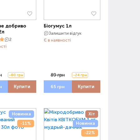
не добриво
Біогумус 1л
2л
Залишити відгук
2
Є в наявності
ості
н
89 грн
-80 грн
-24 грн
Купити
Купити
н
65 грн
Новинка
Хіт
-11%
Новинка
-22%