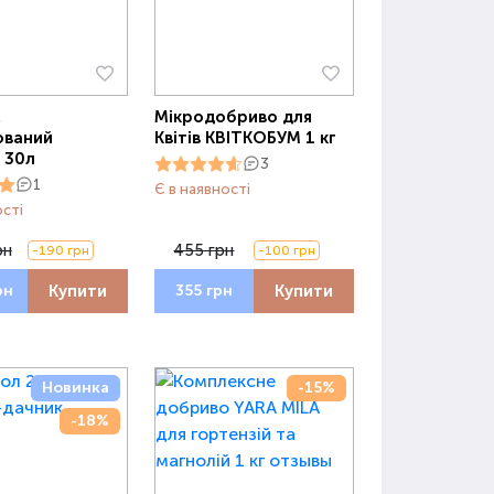
с
Мікродобриво для
ований
Квітів КВІТКОБУМ 1 кг
 30л
3
1
Є в наявності
ості
рн
455 грн
-190 грн
-100 грн
Купити
Купити
рн
355 грн
Новинка
-15%
-18%