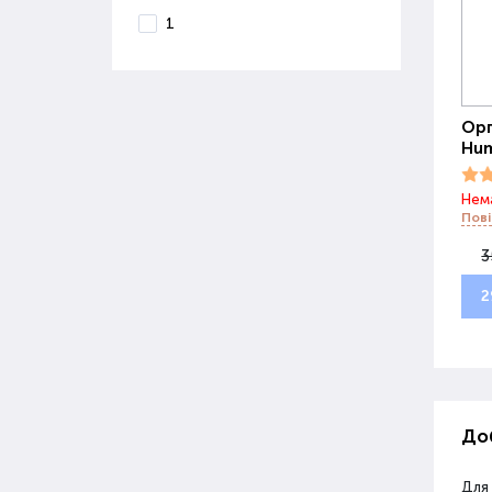
1
Орг
Hum
Нема
Пові
3
2
Доб
Для