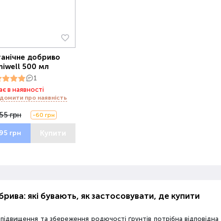
анічне добриво
iwell 500 мл
1
є в наявності
домити про наявність
55 грн
-60 грн
Купити
95 грн
рива: які бувають, як застосовувати, де купити
 підвищення та збереження родючості ґрунтів потрібна відповідн