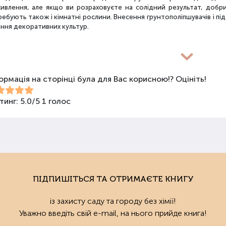
живлення, але якщо ви розраховуєте на солідний результат, добр
ебують також і кімнатні рослини. Внесення грунтополіпшувачів і пі
іння декоративних культур.
новиди засобів для покращення властивостей ґрунт
ормація на сторінці була для Вас корисною!? Оцініть!
покращення поживних якостей ґрунту використовуються різні види 
би змішаного типу, стимулятори росту та бактеріологічні препарати
ива не можна використовувати бездумно, треба знати, що й для чо
тинг:
5.0
/
5
1
голос
анічні добрива
нічними називають добрива природного походження: гній, пташиний
опель та ін. Ці засоби екологічні та безпечні для овочів. Вони по
тро- та вологообміну. Органічні складники є їжею для мікроорганіз
ту.
ПІДПИШІТЬСЯ ТА ОТРИМАЄТЕ КНИГУ
аніку можна застосовувати починаючи з весни та до осені. Натур
із захисту саду та городу без хімії!
тації. Їх можна використовувати й при сівбі насіння, і для квітучих ро
Уважно введіть свій e-mail, на нього прийде книга!