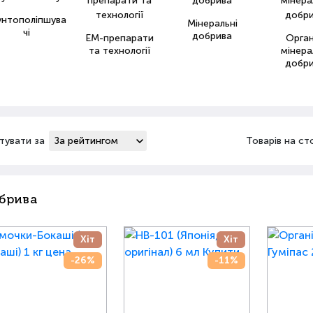
унтополіпшува
Мінеральні
чі
добрива
ЕМ-препарати
Орга
та технології
мінера
добр
тувати за
Товарів на ст
брива
Хіт
Хіт
-26%
-11%