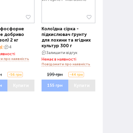
-фосфорне
Колоїдна сірка -
не добриво
підкислювач ґрунту
зол) 2 кг
для лохини та ягідних
культур 300 г
4
Залишити відгук
аявності
и про наявність
Немає в наявності
Повідомити про наявність
н
199 грн
-56 грн
-44 грн
Купити
Купити
н
155 грн