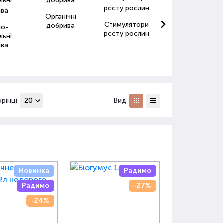
Органічні
Стимулятори
Антистресанти
добрива
но-
росту рослин
для рослин
льні
ива
орінці
Вид
Новинка
Радимо
Радимо
-27%
-24%