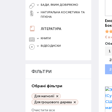
БАДИ, ЯКИМ ДОВІРЯЄМО
НАТУРАЛЬНА КОСМЕТИКА ТА
ГІГІЄНА
Емо
Бок
ЛІТЕРАТУРА
Є в 
КНИГИ
Обер
ВІДЕОДИСКИ
1
2
2
ФІЛЬТРИ
Обрані фільтри
Для магнолії
Для грошового дерева
Очистити все