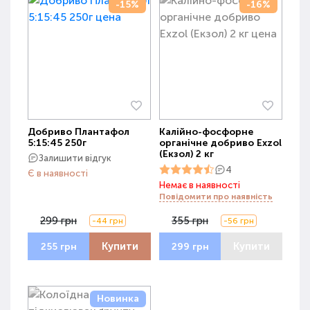
-15%
-16%
Добриво Плантафол
Калійно-фосфорне
5:15:45 250г
органічне добриво Exzol
(Екзол) 2 кг
Залишити відгук
4
Є в наявності
Немає в наявності
Повідомити про наявність
299 грн
355 грн
-44 грн
-56 грн
Купити
Купити
255 грн
299 грн
Новинка