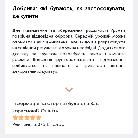
Добрива: які бувають, як застосовувати,
де купити
Для підвищення та збереження родючості ґрунтів
потрібна відповідна обробка. Середній урожай можна
отримати без підживлення, але якщо ви розраховуєте
на солідний результат, добрива необхідні. Додаткового
догляду за ґрунтом потребують також і кімнатні
рослини. Внесення грунтополіпшувачів і підживлення
відбивається на пишноті та тривалості цвітіння
декоративних культур.
Різновиди засобів для покращення
властивостей ґрунту
Інформація на сторінці була для Вас
корисною!? Оцініть!
Для покращення поживних якостей ґрунту
використовуються різні види засобів: мінеральні
добрива, органічні суміші, засоби змішаного типу,
Рейтинг:
5.0
/
5
1
голос
стимулятори росту та бактеріологічні препарати.
Добрива не можна використовувати бездумно, треба