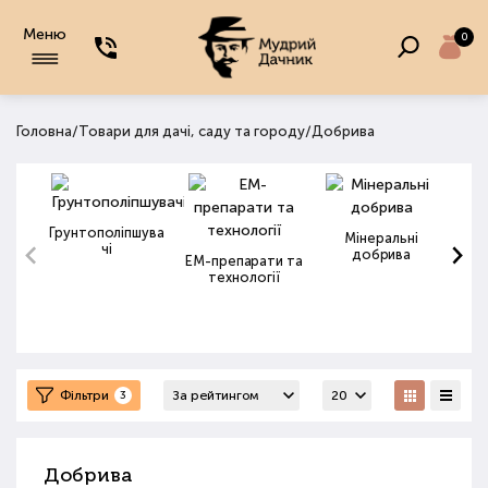
Меню
0
/
/
Головна
Товари для дачі, саду та городу
Добрива
Грунтополіпшува
Мінеральні
чі
добрива
ЕМ-препарати та
технології
Фільтри
3
Добрива