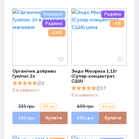
Новинка
Радимо
Радимо
-6%
-24%
Органічне добриво
Эндо Мікориза 1,12г
Гуміпас 2л
(Супер-концентрат,
США)
2
17
Є в наявності
Є в наявності
335 грн
699 грн
-80 грн
-44 грн
Купити
Купити
255 грн
655 грн