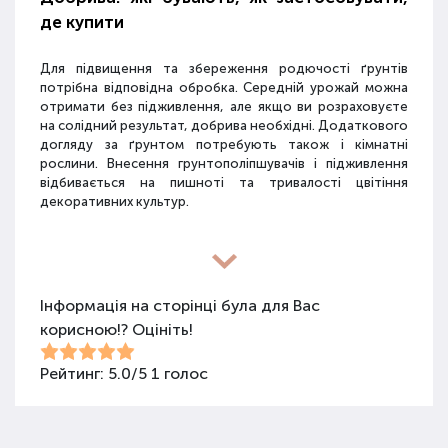
де купити
Для підвищення та збереження родючості ґрунтів
потрібна відповідна обробка. Середній урожай можна
отримати без підживлення, але якщо ви розраховуєте
на солідний результат, добрива необхідні. Додаткового
догляду за ґрунтом потребують також і кімнатні
рослини. Внесення грунтополіпшувачів і підживлення
відбивається на пишноті та тривалості цвітіння
декоративних культур.
Різновиди засобів для покращення
властивостей ґрунту
Інформація на сторінці була для Вас
корисною!? Оцініть!
Для покращення поживних якостей ґрунту
використовуються різні види засобів: мінеральні
добрива, органічні суміші, засоби змішаного типу,
Рейтинг:
5.0
/
5
1
голос
стимулятори росту та бактеріологічні препарати.
Добрива не можна використовувати бездумно, треба
знати, що й для чого застосовується.