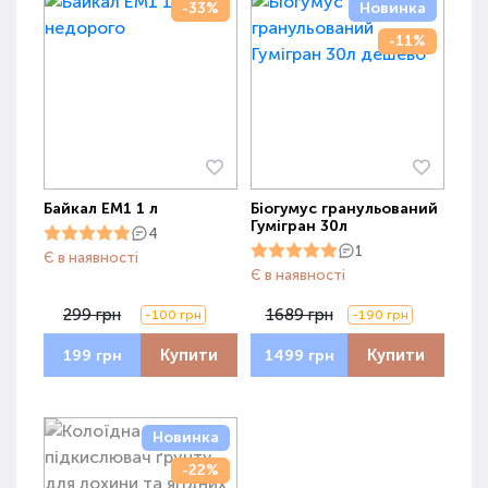
-33%
Новинка
-11%
Байкал ЕМ1 1 л
Біогумус гранульований
Гумігран 30л
4
1
Є в наявності
Є в наявності
299 грн
1689 грн
-100 грн
-190 грн
Купити
Купити
199 грн
1499 грн
Новинка
-22%