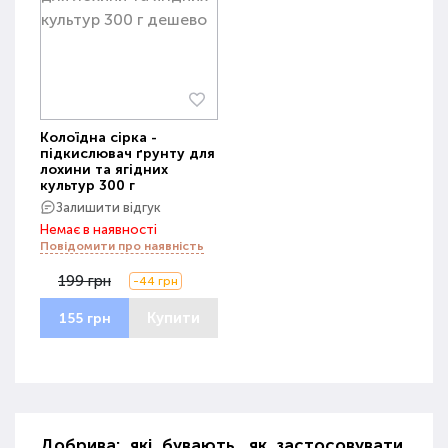
Колоїдна сірка -
підкислювач ґрунту для
лохини та ягідних
культур 300 г
Залишити відгук
Немає в наявності
Повідомити про наявність
199 грн
-44 грн
Купити
155 грн
Добрива: які бувають, як застосовувати,