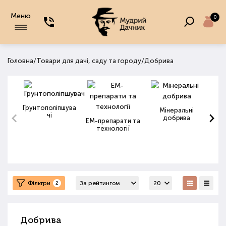
Меню
0
/
/
Головна
Товари для дачі, саду та городу
Добрива
Грунтополіпшува
Мінеральні
чі
добрива
ЕМ-препарати та
технології
Фільтри
2
Добрива