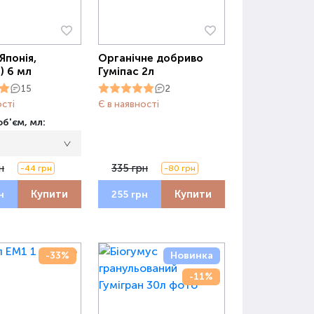
Японія,
Органічне добриво
) 6 мл
Гуміпас 2л
15
2
ості
Є в наявності
б'єм, мл:
н
335 грн
-44 грн
-80 грн
Купити
Купити
н
255 грн
-33%
Новинка
-11%