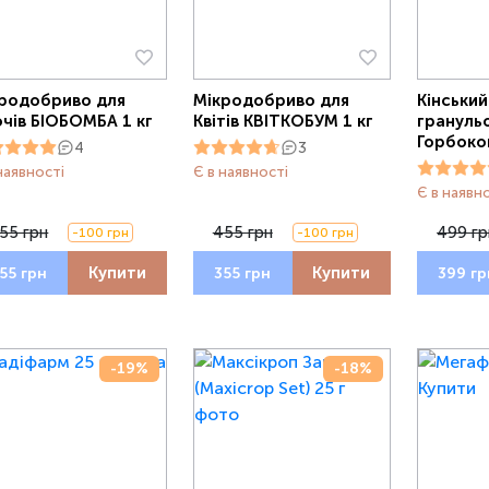
родобриво для
Мікродобриво для
Кінський
чів БІОБОМБА 1 кг
Квітів КВІТКОБУМ 1 кг
грануль
Горбоко
4
3
наявності
Є в наявності
Є в наявн
55 грн
455 грн
499 гр
-100 грн
-100 грн
Купити
Купити
55 грн
355 грн
399 гр
-19%
-18%