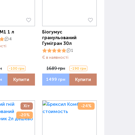
М1 1 л
Біогумус
гранульований
4
Гумігран 30л
ості
1
Є в наявності
н
1689 грн
-100 грн
-190 грн
Купити
Купити
н
1499 грн
Хіт
-24%
-20%