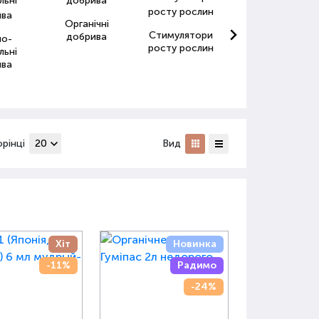
Органічні
Стимулятори
Антистресанти
добрива
но-
росту рослин
для рослин
льні
ива
орінці
Вид
Хіт
Новинка
-11%
Радимо
-24%