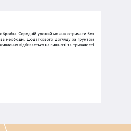
а обробка. Середній урожай можна отримати без
ива необхідні. Додаткового догляду за ґрунтом
дживлення відбивається на пишноті та тривалості
у
засобів: мінеральні добрива, органічні суміші,
.
го застосовується.
 послід, перегній, компост, солома, зола, мул,
кращують структуру ґрунту, сприяють нормалізації