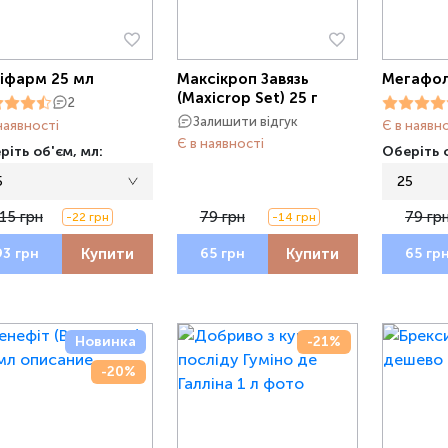
іфарм 25 мл
Максікроп Завязь
Мегафол
(Maxicrop Set) 25 г
2
Залишити відгук
наявності
Є в наявн
Є в наявності
ріть об'єм, мл:
Оберіть о
5
25
15 грн
79 грн
79 гр
-22 грн
-14 грн
Купити
Купити
93 грн
65 грн
65 гр
Новинка
-21%
-20%