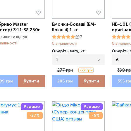
риво Master
Емочки-Бокаші (ЕМ-
НВ-101 (
стер) 3:11:38 250г
Бокаші) 1 кг
оригінал
алишити відгук
7
наявності
Є в наявності
Є в наявн
Оберіть вагу, кг:
Оберіть о
1
6
277 грн
399 гр
-72 грн
Купити
Купити
99 грн
205 грн
355 гр
Радимо
Радимо
-27%
-6%