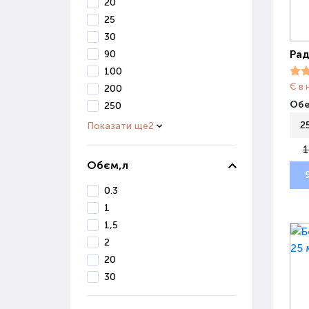
20
25
30
Рад
90
100
Є в 
200
Обе
250
2
Показати ще
2
1
Обєм,л
0.3
1
1,5
2
20
30