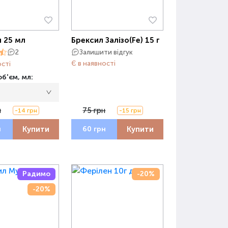
 25 мл
Брексил Залізо(Fe) 15 г
Залишити відгук
2
Є в наявності
ості
б'єм, мл:
н
75 грн
-14 грн
-15 грн
Купити
Купити
н
60 грн
Радимо
-20%
-20%