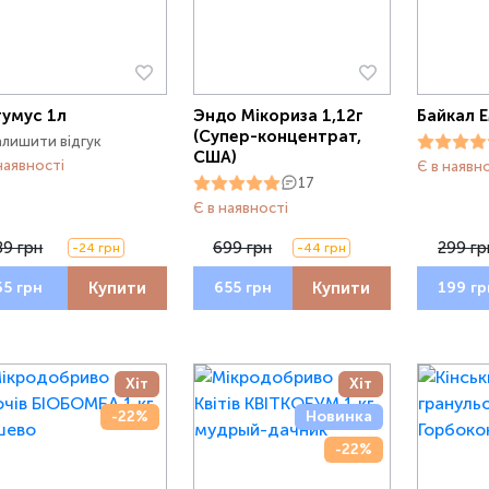
гумус 1л
Эндо Мікориза 1,12г
Байкал Е
(Супер-концентрат,
алишити відгук
США)
наявності
Є в наявн
17
Є в наявності
89 грн
699 грн
299 гр
-24 грн
-44 грн
Купити
Купити
65 грн
655 грн
199 гр
Хіт
Хіт
-22%
Новинка
-22%