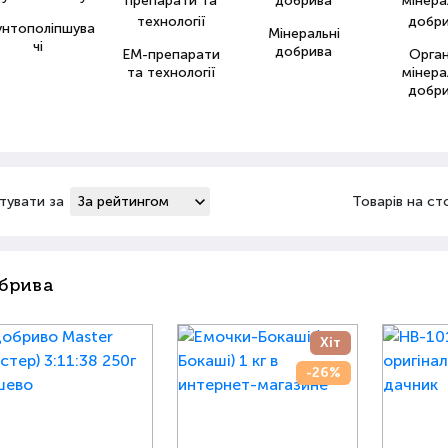
унтополіпшува
Мінеральні
чі
добрива
ЕМ-препарати
Орга
та технології
мінера
добр
тувати за
Товарів на ст
брива
Хіт
-26%