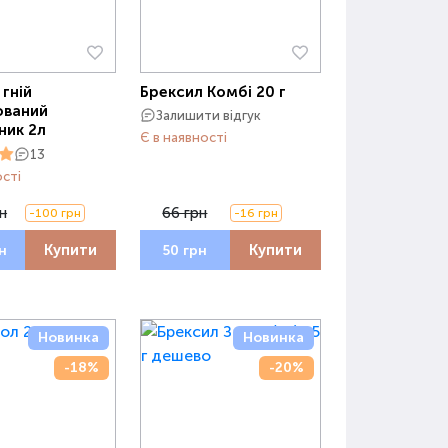
 гній
Брексил Комбі 20 г
ований
Залишити відгук
ник 2л
Є в наявності
13
ості
н
66 грн
-100 грн
-16 грн
Купити
Купити
н
50 грн
Новинка
Новинка
-18%
-20%