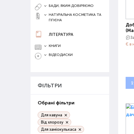
БАДИ, ЯКИМ ДОВІРЯЄМО
НАТУРАЛЬНА КОСМЕТИКА ТА
ГІГІЄНА
Доб
(Ма
ЛІТЕРАТУРА
З
Є в 
КНИГИ
ВІДЕОДИСКИ
1
ФІЛЬТРИ
Обрані фільтри
Для кавуна
Від хлорозу
Для заміокулькаса