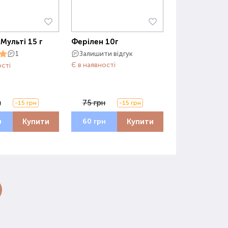
Мульті 15 г
Ферілен 10г
Залишити відгук
1
Є в наявності
ості
н
75 грн
-15 грн
-15 грн
Купити
Купити
н
60 грн