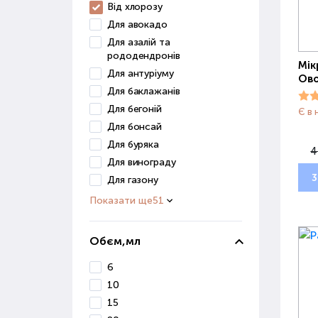
Від хлорозу
Для авокадо
Для азалій та
рододендронів
Мік
Для антуріуму
Ово
Для баклажанів
Для бегоній
Є в 
Для бонсай
Для буряка
4
Для винограду
3
Для газону
Показати ще
51
Обєм,мл
6
10
15