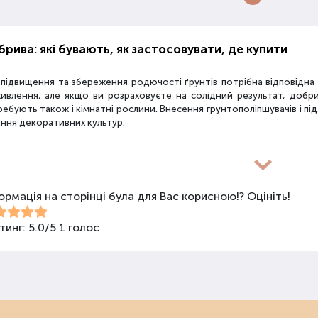
рива: які бувають, як застосовувати, де купити
 підвищення та збереження родючості ґрунтів потрібна відповідн
живлення, але якщо ви розраховуєте на солідний результат, добр
ебують також і кімнатні рослини. Внесення грунтополіпшувачів і пі
іння декоративних культур.
новиди засобів для покращення властивостей ґрунт
ормація на сторінці була для Вас корисною!? Оцініть!
покращення поживних якостей ґрунту використовуються різні види 
би змішаного типу, стимулятори росту та бактеріологічні препарати
ива не можна використовувати бездумно, треба знати, що й для чо
тинг:
5.0
/
5
1
голос
анічні добрива
нічними називають добрива природного походження: гній, пташиний
опель та ін. Ці засоби екологічні та безпечні для овочів. Вони по