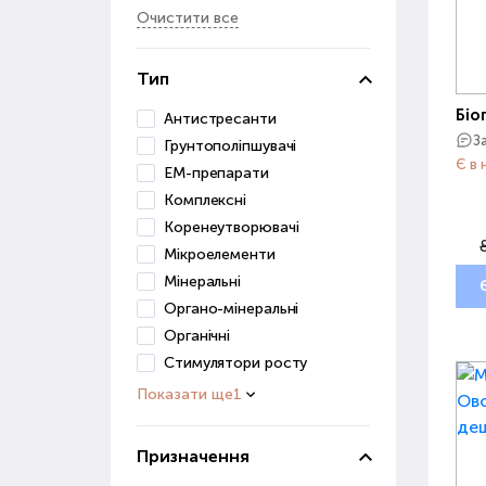
Очистити все
Тип
Біо
Антистресанти
З
Грунтополіпшувачі
Є в 
ЕМ-препарати
Комплексні
Коренеутворювачі
Мікроелементи
Мінеральні
Органо-мінеральні
Органічні
Стимулятори росту
Показати ще
1
Призначення