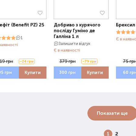
ефіт (Benefit PZ) 25
Добриво з курячого
Брексил 
посліду Гуміно де
Галліна 1 л
1
Є в наявн
Залишити відгук
наявності
Є в наявності
19 грн
379 грн
75 гр
-24 грн
-79 грн
Купити
Купити
95 грн
300 грн
60 гр
Показати ще
1
2