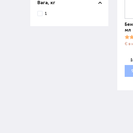
Вага, кг
1
Бен
мл
Є в 
1