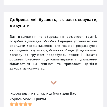
Добрива: які бувають, як застосовувати,
де купити
Для підвищення та збереження родючості ґрунтів
потрібна відповідна обробка. Середній урожай можна
отримати без підживлення, але якщо ви розраховуєте
на солідний результат, добрива необхідні. Додаткового
догляду за ґрунтом потребують також і кімнатні
рослини. Внесення грунтополіпшувачів і підживлення
відбивається на пишноті та тривалості цвітіння
декоративних культур.
Різновиди засобів для покращення
властивостей ґрунту
Інформація на сторінці була для Вас
корисною!? Оцініть!
Для покращення поживних якостей ґрунту
використовуються різні види засобів: мінеральні