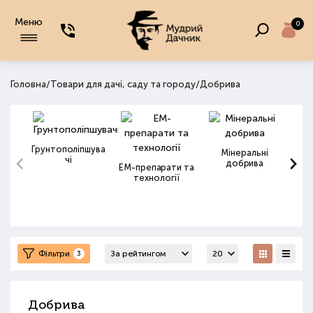
Меню
0
/
/
Головна
Товари для дачі, саду та городу
Добрива
Грунтополіпшува
Мінеральні
чі
добрива
ЕМ-препарати та
технології
Фільтри
3
Добрива