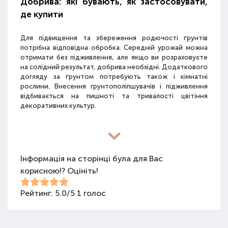
Добрива: які бувають, як застосовувати,
де купити
Для підвищення та збереження родючості ґрунтів
потрібна відповідна обробка. Середній урожай можна
отримати без підживлення, але якщо ви розраховуєте
на солідний результат, добрива необхідні. Додаткового
догляду за ґрунтом потребують також і кімнатні
рослини. Внесення грунтополіпшувачів і підживлення
відбивається на пишноті та тривалості цвітіння
декоративних культур.
Різновиди засобів для покращення
властивостей ґрунту
Інформація на сторінці була для Вас
корисною!? Оцініть!
Для покращення поживних якостей ґрунту
використовуються різні види засобів: мінеральні
добрива, органічні суміші, засоби змішаного типу,
Рейтинг:
5.0
/
5
1
голос
стимулятори росту та бактеріологічні препарати.
Добрива не можна використовувати бездумно, треба
знати, що й для чого застосовується.