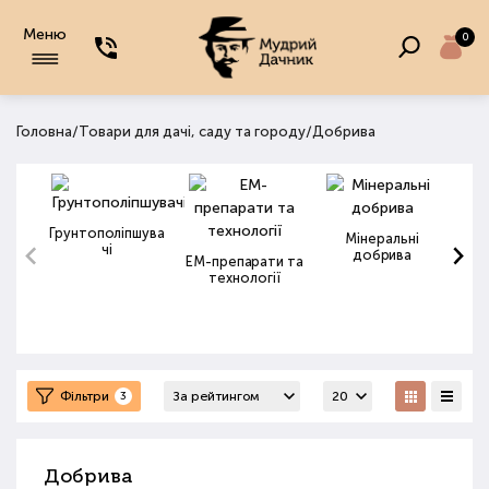
Меню
0
/
/
Головна
Товари для дачі, саду та городу
Добрива
Грунтополіпшува
Мінеральні
чі
добрива
ЕМ-препарати та
технології
Фільтри
3
Добрива