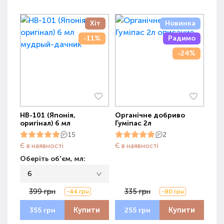
Хіт
Новинка
-11%
Радимо
-24%
НВ-101 (Японія,
Органічне добриво
оригінал) 6 мл
Гуміпас 2л
15
2
Є в наявності
Є в наявності
Оберіть об'єм, мл:
6
399 грн
335 грн
-44 грн
-80 грн
Купити
Купити
355 грн
255 грн