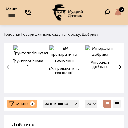
Меню
0
/
/
Головна
Товари для дачі, саду та городу
Добрива
Грунтополіпшува
Мінеральні
чі
добрива
ЕМ-препарати та
технології
Фільтри
3
Добрива