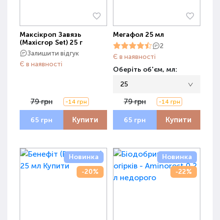
Максікроп Завязь
Мегафол 25 мл
(Maxicrop Set) 25 г
2
Залишити відгук
Є в наявності
Є в наявності
Оберіть об'єм, мл:
25
79 грн
79 грн
-14 грн
-14 грн
Купити
Купити
65 грн
65 грн
Новинка
Новинка
-20%
-22%