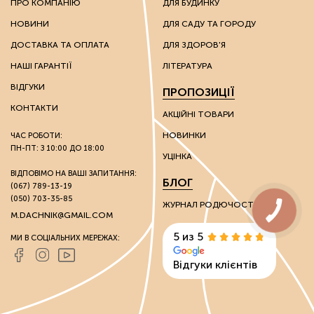
ПРО КОМПАНІЮ
ДЛЯ БУДИНКУ
НОВИНИ
ДЛЯ САДУ ТА ГОРОДУ
Ці речовини мають каталітичні та іонообмінні
властивості, завдяки яким можна впливати на хімічні
ДОСТАВКА ТА ОПЛАТА
ДЛЯ ЗДОРОВ'Я
властивості ґрунту.
НАШІ ГАРАНТІЇ
ЛІТЕРАТУРА
Грунтополіпшувачі використовують без обмежень на
ВІДГУКИ
ПРОПОЗИЦІЇ
вид культури: вони однаково гарні як для плодоносних
культур, так і для пальм та інших екзотів.
КОНТАКТИ
АКЦІЙНІ ТОВАРИ
НОВИНКИ
ЧАС РОБОТИ:
Стимулятори росту
ПН-ПТ: З 10:00 ДО 18:00
УЦІНКА
Розвиток культур багато в чому залежить від зовнішніх
ВІДПОВІМО НА ВАШІ ЗАПИТАННЯ:
БЛОГ
(067) 789-13-19
факторів. Через несприятливі погодні умови на ранніх
(050) 703-35-85
стадіях розвитку молоді рослини розвиваються
ЖУРНАЛ РОДЮЧОСТІ
недостатньо активно, виростають слабкими та
M.DACHNIK@GMAIL.COM
нежиттєстійкими.
5 из 5
МИ В СОЦІАЛЬНИХ МЕРЕЖАХ:
Стимулятори росту сприяють активації вегетативних
Відгуки клієнтів
процесів. Препарати допомагають адаптуватися
культурам, які не дуже приживаються в холодному
кліматі. Використання цих засобів для винограду та
цитрусових дозволяє прискорити отримання першого