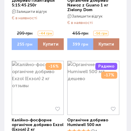
Добриво Плантафол
Органічне добриво
5:15:45 250г
Nawoz z Guano 1 кг
Zielony Dom
Залишити відгук
Залишити відгук
Є в наявності
Є в наявності
299 грн
455 грн
-44 грн
-56 грн
Купити
Купити
255 грн
399 грн
-16%
Радимо
-17%
Калійно-фосфорне
Органічне добриво
органічне добриво Exzol
Humiwell 500 мл
(Екзол) 2 кг