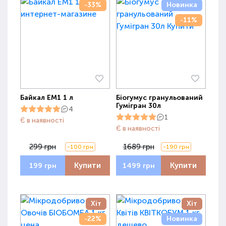
-33%
Новинка
-11%
Байкал ЕМ1 1 л
Біогумус гранульований
Гумігран 30л
4
1
Є в наявності
Є в наявності
299 грн
1689 грн
-100 грн
-190 грн
Купити
Купити
199 грн
1499 грн
Хіт
Хіт
-22%
Новинка