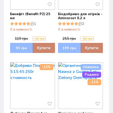
Бенефіт (Benefit PZ) 25
Біодобриво для огірків -
мл
Aminorost 0,2 л
1
2
Є в наявності
Є в наявності
119 грн
255 грн
-24 грн
-56 грн
Купити
Купити
95 грн
199 грн
-15%
Новинка
Радимо
-12%