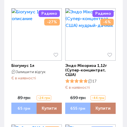
Радимо
Радимо
-27%
-6%
Біогумус 1л
Эндо Мікориза 1,12г
(Супер-концентрат,
Залишити відгук
США)
Є в наявності
17
Є в наявності
89 грн
699 грн
-24 грн
-44 грн
Купити
Купити
65 грн
655 грн