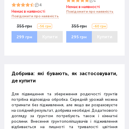
1
4
Немає в наявності
Немає в наявності
Повідомити про наявність
Повідомити про наявність
355 грн
355 грн
-56 грн
-60 грн
Купити
Купити
299 грн
295 грн
Добрива: які бувають, як застосовувати,
де купити
Для підвищення та збереження родючості ґрунтів
потрібна відповідна обробка. Середній урожай можна
отримати без підживлення, але якщо ви розраховуєте
на солідний результат, добрива необхідні. Додаткового
догляду за ґрунтом потребують також і кімнатні
рослини. Внесення грунтополіпшувачів і підживлення
відбивається на пишноті та тривалості цвітіння