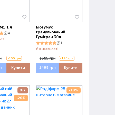
М1 1 л
Біогумус
гранульований
4
Гумігран 30л
ості
1
Є в наявності
н
1689 грн
-100 грн
-190 грн
Купити
Купити
н
1499 грн
Хіт
-19%
-20%