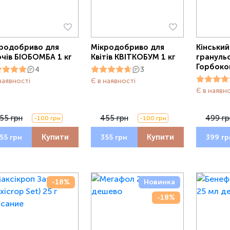
родобриво для
Мікродобриво для
Кінський
чів БІОБОМБА 1 кг
Квітів КВІТКОБУМ 1 кг
грануль
Горбоко
4
3
наявності
Є в наявності
Є в наявн
55 грн
455 грн
499 гр
-100 грн
-100 грн
Купити
Купити
55 грн
355 грн
399 гр
-18%
Новинка
-18%