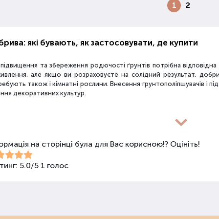
1
2
рива: які бувають, як застосовувати, де купити
 підвищення та збереження родючості ґрунтів потрібна відповідн
живлення, але якщо ви розраховуєте на солідний результат, добр
ебують також і кімнатні рослини. Внесення грунтополіпшувачів і пі
іння декоративних культур.
новиди засобів для покращення властивостей ґрунт
ормація на сторінці була для Вас корисною!? Оцініть!
покращення поживних якостей ґрунту використовуються різні види 
би змішаного типу, стимулятори росту та бактеріологічні препарати
ива не можна використовувати бездумно, треба знати, що й для чо
тинг:
5.0
/
5
1
голос
анічні добрива
нічними називають добрива природного походження: гній, пташиний