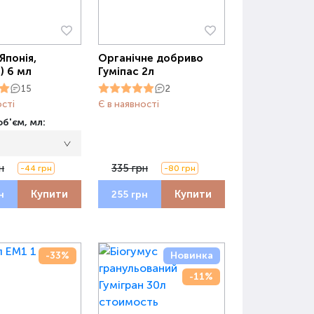
Японія,
Органічне добриво
) 6 мл
Гуміпас 2л
15
2
ості
Є в наявності
б'єм, мл:
н
335 грн
-44 грн
-80 грн
Купити
Купити
н
255 грн
-33%
Новинка
-11%