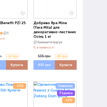
(Benefit PZ) 25
Добриво Яра Міла
(Yara Mila) для
декоративно-листяних
1
Осінь 1 кг
ості
Залишити відгук
Є в наявності
н
535 грн
-24 грн
-80 грн
Купити
Купити
н
455 грн
-15%
Новинка
Радимо
-12%