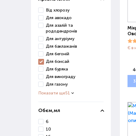
Від хлорозу
Для авокадо
Для азалій та
Мік
рододендронів
Ово
Для антуріуму
Для баклажанів
Є в 
Для бегоній
Для бонсай
Для буряка
4
Для винограду
3
Для газону
Показати ще
51
Обєм,мл
6
10