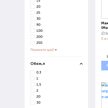
15
20
25
30
Мак
90
(Ma
100
З
200
Є в 
250
Показати ще
2
Обєм,л
0.3
1
1,5
2
20
30