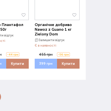
о Плантафол
Органічне добриво
250г
Nawoz z Guano 1 кг
Zielony Dom
и відгук
Залишити відгук
ості
Є в наявності
н
455 грн
-44 грн
-56 грн
Купити
Купити
н
399 грн