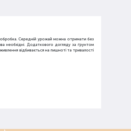
а обробка. Середній урожай можна отримати без
ива необхідні. Додаткового догляду за ґрунтом
дживлення відбивається на пишноті та тривалості
у
засобів: мінеральні добрива, органічні суміші,
.
го застосовується.
 послід, перегній, компост, солома, зола, мул,