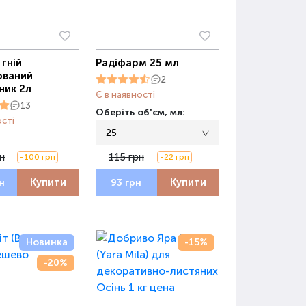
 гній
Радіфарм 25 мл
ований
2
ник 2л
Є в наявності
13
Оберіть об'єм, мл:
ості
25
н
115 грн
-100 грн
-22 грн
Купити
Купити
н
93 грн
Новинка
-15%
-20%