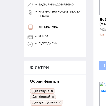
БАДИ, ЯКИМ ДОВІРЯЄМО
НАТУРАЛЬНА КОСМЕТИКА ТА
ГІГІЄНА
Доб
(Ма
ЛІТЕРАТУРА
З
Є в 
КНИГИ
ВІДЕОДИСКИ
1
ФІЛЬТРИ
Обрані фільтри
Для кавуна
Для бонсай
Для цитрусових