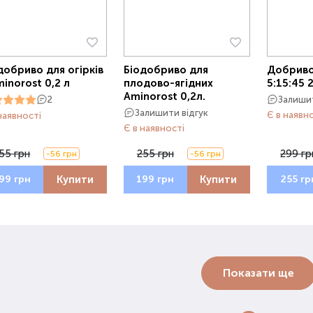
добриво для огірків
Біодобриво для
Добрив
minorost 0,2 л
плодово-ягідних
5:15:45 
Aminorost 0,2л.
Залишит
2
Залишити відгук
Є в наявн
наявності
Є в наявності
55 грн
255 грн
299 гр
-56 грн
-56 грн
Купити
Купити
99 грн
199 грн
255 гр
Показати ще