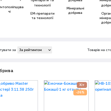
унтополіпшува
Мінеральні
чі
добрива
ЕМ-препарати
Орга
та технології
мінера
добр
тувати за
Товарів на ст
брива
Хіт
-26%