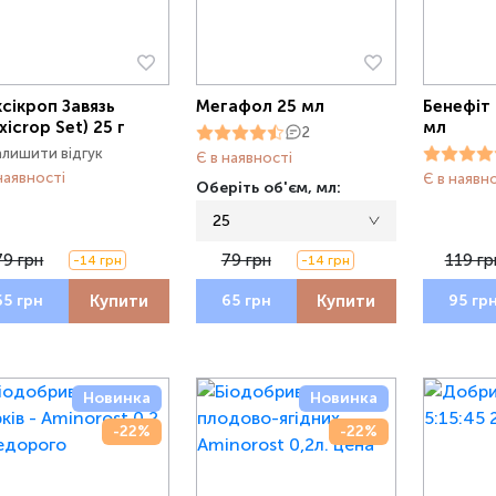
сікроп Завязь
Мегафол 25 мл
Бенефіт 
xicrop Set) 25 г
мл
2
алишити відгук
Є в наявності
наявності
Є в наявн
Оберіть об'єм, мл:
25
79 грн
79 грн
119 гр
-14 грн
-14 грн
Купити
Купити
65 грн
65 грн
95 гр
Новинка
Новинка
-22%
-22%