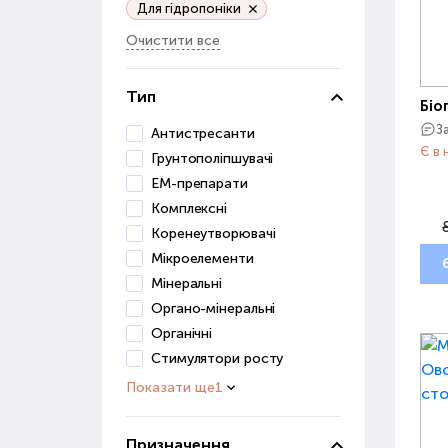
Для гідропоніки
Очистити все
Тип
Біо
З
Антистресанти
Є в 
Грунтополіпшувачі
ЕМ-препарати
Комплексні
Коренеутворювачі
Мікроелементи
Мінеральні
Органо-мінеральні
Органічні
Стимулятори росту
Показати ще
1
Призначення