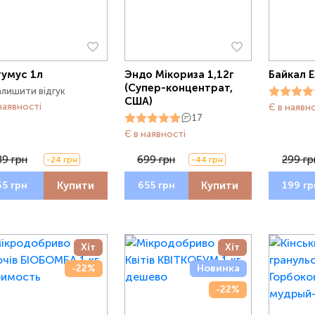
гумус 1л
Эндо Мікориза 1,12г
Байкал Е
(Супер-концентрат,
алишити відгук
США)
наявності
Є в наявн
17
Є в наявності
89 грн
699 грн
299 гр
-24 грн
-44 грн
Купити
Купити
65 грн
655 грн
199 гр
Хіт
Хіт
-22%
Новинка
-22%