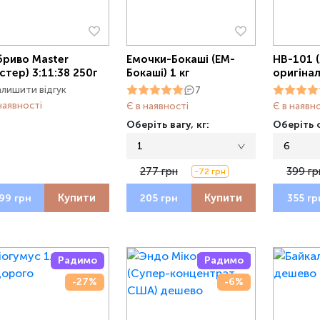
риво Master
Емочки-Бокаші (ЕМ-
НВ-101 (
стер) 3:11:38 250г
Бокаші) 1 кг
оригінал
алишити відгук
7
наявності
Є в наявності
Є в наявн
Оберіть вагу, кг:
Оберіть о
1
6
277 грн
399 гр
-72 грн
Купити
Купити
99 грн
205 грн
355 гр
Радимо
Радимо
-27%
-6%