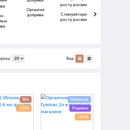
Органічні
Стимулятори
Антистресанти
добрива
но-
росту рослин
для рослин
льні
ива
орінці
Вид
Хіт
Новинка
-11%
Радимо
-24%