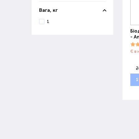
Вага, кг
1
Біо
- A
Є в 
2
1